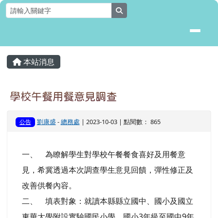
花蓮縣壽豐鄉月眉國民小學全球資
跳至主內容區
search
頁尾區域
主內容區域
本站消息
⏸
學校午餐用餐意見調查
劉康盛
-
總務處
| 2023-10-03 | 點閱數： 865
公告
一、 為瞭解學生對學校午餐餐食喜好及用餐意
見，希冀透過本次調查學生意見回饋，彈性修正及
改善供餐內容。
二、 填表對象：就讀本縣縣立國中、國小及國立
東華大學附設實驗國民小學，國小3年級至國中9年