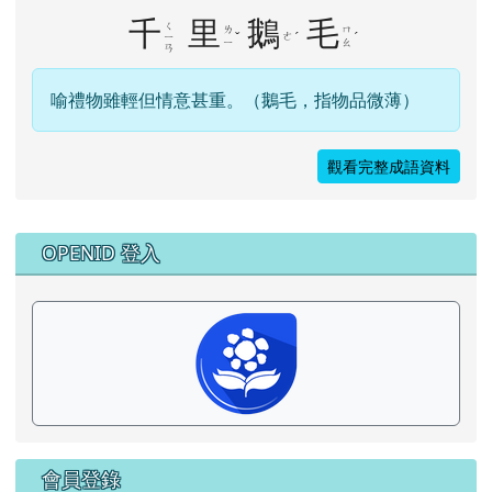
千
里
鵝
毛
ㄑ
ㄌ
ㄇ
ˇ
ㄜ
ˊ
ˊ
ㄧ
ㄧ
ㄠ
ㄢ
喻禮物雖輕但情意甚重。（鵝毛，指物品微薄）
觀看完整成語資料
右邊區域內容
OPENID 登入
會員登錄