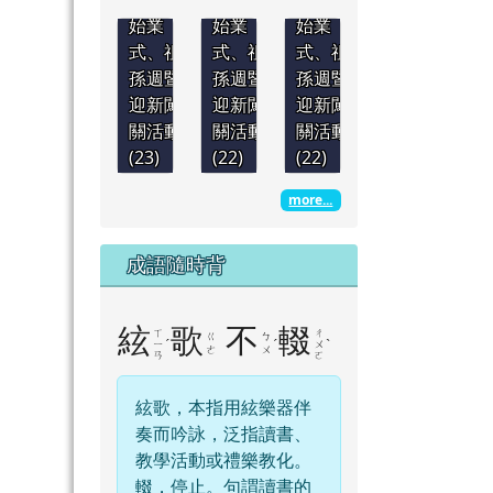
始業
始業
始業
式、祖
式、祖
式、祖
孫週暨
孫週暨
孫週暨
迎新闖
迎新闖
迎新闖
關活動
關活動
關活動
(23)
(22)
(22)
more...
成語隨時背
絃
歌
不
輟
ㄒ
ㄔ
ㄍ
ㄅ
ˊ
ˊ
ˋ
ㄧ
ㄨ
ㄜ
ㄨ
ㄢ
ㄛ
絃歌，本指用絃樂器伴
奏而吟詠，泛指讀書、
教學活動或禮樂教化。
輟，停止。句謂讀書的