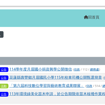
學全球資訊網
回首頁
容區域
息
列表
114學年度月眉國小捐資興學公開徵信
(
信政
/ 112 /
總務處
)
公告
花蓮縣壽豐鄉月眉國民小學115年校車司機公開甄選簡章
(
公告
「第六屆科技數位學習與藝術教育成果聯展」
(
信政
/ 514 /
活動
113年環境綠美化苗木申請，於公告期限依苗木核撥作業
公告