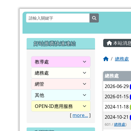
花蓮縣壽豐鄉月眉國民小
跳至主內容區
search
頁尾區域
主內
左邊區域內容
好站推薦快速連結
本站消
回首頁
總務處
文章
總務處
2026-06-29
2026-01-15
2024-11-18
[
more...
]
2024-10-21
601 /
總務處
)