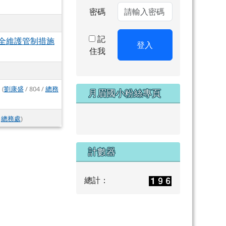
密碼
記
全維護管制措施
登入
住我
(
劉康盛
/ 804 /
總務
月眉國小粉絲專頁
/
總務處
)
計數器
總計：