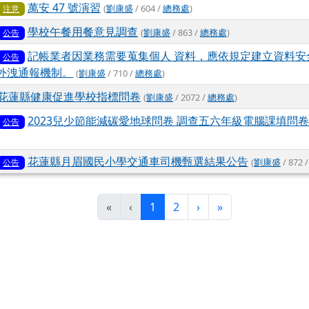
萬安 47 號演習
(
劉康盛
/ 604 /
總務處
)
注意
學校午餐用餐意見調查
(
劉康盛
/ 863 /
總務處
)
公告
記帳業者因業務需要蒐集個人 資料，應依規定建立資料安
公告
 外洩通報機制。
(
劉康盛
/ 710 /
總務處
)
花蓮縣健康促進學校指標問卷
(
劉康盛
/ 2072 /
總務處
)
2023兒少節能減碳愛地球問卷 調查五六年級電腦課填問卷
公告
花蓮縣月眉國民小學交通車司機甄選結果公告
(
劉康盛
/ 872 
公告
(目前頁次)
下一頁
最後頁
«
‹
1
2
›
»