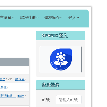
主選單
課程計畫
學校簡介
登入
右邊區域內容
OPENID 登入
⏸
信政
/ 291 /
總務處
)
會員登錄
總務處
)
程序辦理。
(
信政
/
帳號