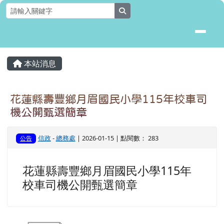
花蓮縣壽豐鄉月眉國民小學全球資
跳至主內容區
search
頁尾區域
主內容區域
本站消息
⏸
花蓮縣壽豐鄉月眉國民小學115年校車司
機公開甄選簡章
信政
-
總務處
| 2026-01-15 | 點閱數： 283
公告
花蓮縣壽豐鄉月眉國民小學115年
校車司機公開甄選簡章