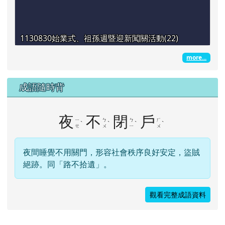
1130830始業式、祖孫週暨迎新闖關活動(22)
more...
成語隨時背
夜
不
閉
戶
ㄧ
ㄅ
ㄅ
ㄏ
ˋ
ˋ
ˋ
ˋ
ㄝ
ㄨ
ㄧ
ㄨ
夜間睡覺不用關門，形容社會秩序良好安定，盜賊
絕跡。同「路不拾遺」。
觀看完整成語資料