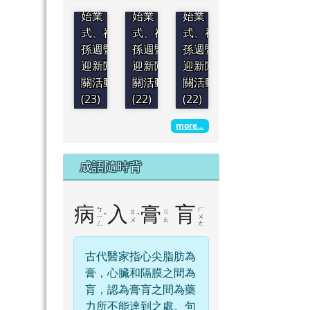
始業
始業
始業
式、祖
式、祖
式、祖
孫週暨
孫週暨
孫週暨
迎新闖
迎新闖
迎新闖
關活動
關活動
關活動
(23)
(22)
(22)
more...
成語隨時背
病
入
膏
肓
ㄅ
ㄏ
ㄖ
ㄍ
ˋ
ˋ
ㄧ
ㄨ
ㄨ
ㄠ
ㄥ
ㄤ
古代醫家指心尖脂肪為
膏，心臟和隔膜之間為
肓，認為膏肓之間為藥
力所不能達到之處。句