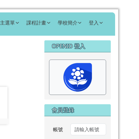
主選單
課程計畫
學校簡介
登入
右邊區域內容
OPENID 登入
⏸
會員登錄
帳號