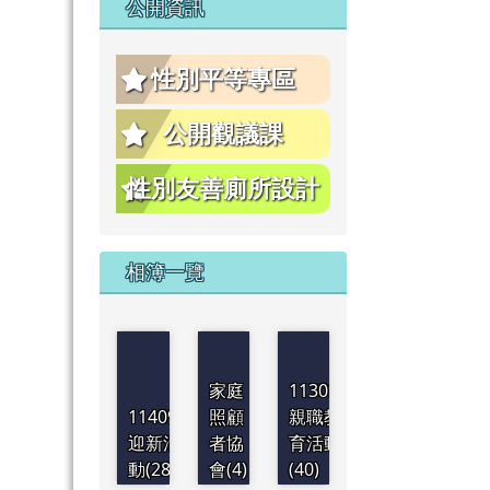
公開資訊
性別平等專區
公開觀議課
性別友善廁所設計
相簿一覽
家庭
1130921
1140901
照顧
親職教
迎新活
者協
育活動
動(28)
會(4)
(40)
1130830
1130830
1130830