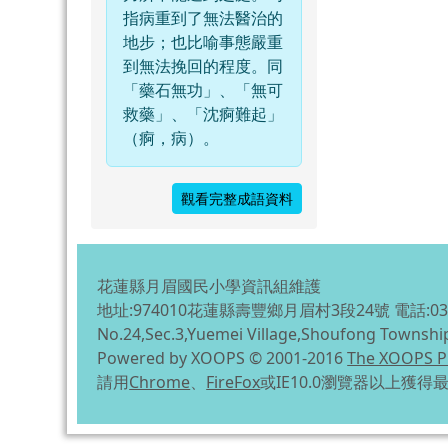
指病重到了無法醫治的
地步；也比喻事態嚴重
到無法挽回的程度。同
「藥石無功」、「無可
救藥」、「沈痾難起」
（痾，病）。
觀看完整成語資料
花蓮縣月眉國民小學資訊組維護
地址:974010花蓮縣壽豐鄉月眉村3段24號 電話:03-863
No.24,Sec.3,Yuemei Village,Shoufong Townshi
Powered by XOOPS © 2001-2016
The XOOPS P
請用
Chrome
、
FireFox
或IE10.0瀏覽器以上獲