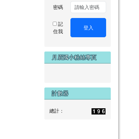
密碼
記
登入
住我
月眉國小粉絲專頁
計數器
總計：