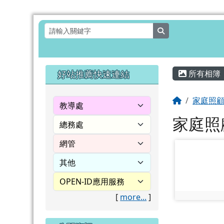
花蓮縣壽豐鄉月眉國民小
跳至主內容區
search
頁尾區域
主內容
左邊區域內容
好站推薦快速連結
所有相簿
回首頁
家庭照
家庭照
photo-1504
[
more...
]
photo:1504