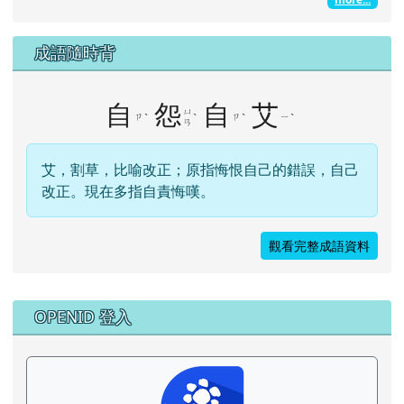
成語隨時背
自
怨
自
艾
ㄩ
ㄗ
ˋ
ˋ
ㄗ
ˋ
ㄧ
ˋ
ㄢ
艾，割草，比喻改正；原指悔恨自己的錯誤，自己
改正。現在多指自責悔嘆。
觀看完整成語資料
右邊區域內容
OPENID 登入