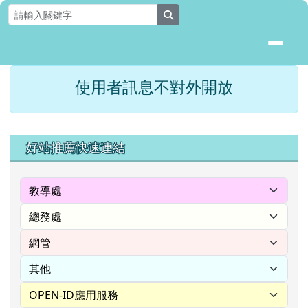
花蓮縣壽豐鄉月眉國民小學全球資
跳至主內容區
search
頁尾區域
主內容區域
使用者訊息不對外開放
⏸
左邊區域內容
好站推薦快速連結