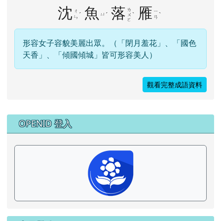
沈
魚
落
雁
ㄌ
ㄔ
ㄧ
ˊ
ㄩ
ˊ
ˋ
ˋ
ㄨ
ㄣ
ㄢ
ㄛ
形容女子容貌美麗出眾。（「閉月羞花」、「國色
天香」、「傾國傾城」皆可形容美人）
觀看完整成語資料
右邊區域內容
OPENID 登入