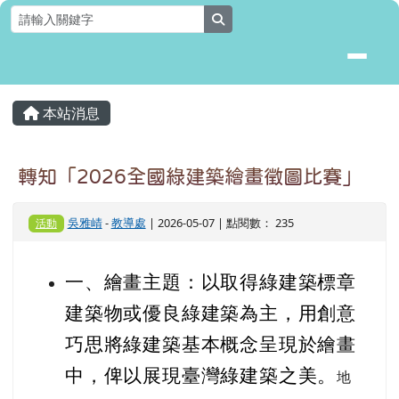
花蓮縣壽豐鄉月眉國民小學全球資
跳至主內容區
search
頁尾區域
主內容區域
本站消息
⏸
轉知「2026全國綠建築繪畫徵圖比賽」
吳雅崝
-
教導處
| 2026-05-07 | 點閱數： 235
活動
一、繪畫主題：以取得綠建築標章
建築物或優良綠建築為主，用創意
巧思將綠建築基本概念呈現於繪畫
中，俾以展現臺灣綠建築之美。
地