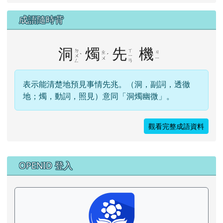
成語隨時背
洞
燭
先
機
ㄉ
ㄒ
ㄓ
ㄐ
ˋ
ˊ
ㄨ
ㄧ
ㄨ
ㄧ
ㄥ
ㄢ
表示能清楚地預見事情先兆。（洞，副詞，透徹
地；燭，動詞，照見）意同「洞燭幽微」。
觀看完整成語資料
右邊區域內容
OPENID 登入