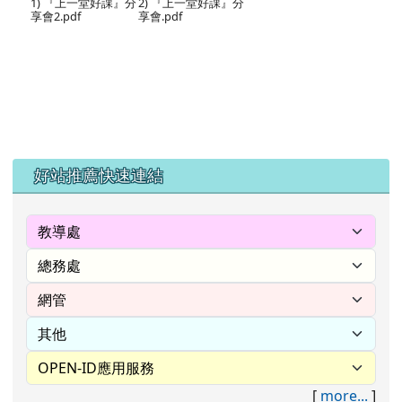
1) 『上一堂好課』分
2) 『上一堂好課』分
享會2.pdf
享會.pdf
左邊區域內容
好站推薦快速連結
[
more...
]