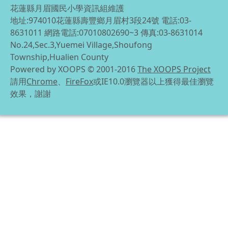
花蓮縣月眉國民小學資訊組維護
地址:974010花蓮縣壽豐鄉月眉村3段24號 電話:03-
8631011 網路電話:07010802690~3 傳真:03-8631014
No.24,Sec.3,Yuemei Village,Shoufong
Township,Hualien County
Powered by XOOPS © 2001-2016
The XOOPS Project
請用
Chrome
、
FireFox
或IE10.0瀏覽器以上獲得最佳瀏覽
效果，謝謝