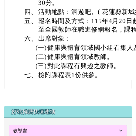
30分。
四、
活動地點：洄遊吧。( 花蓮縣新城
五、
報名時間及方式：115年4月20日
至全國教師在職進修網報名，課程代
六、
出席對象：
(一)
健康與體育領域國小組召集人
(二)
健康與體育領域教師。
(三)
對此課程有興趣之教師。
七、
檢附課程表1份供參。
左邊區域內容
好站推薦快速連結