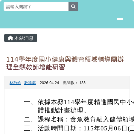
花蓮縣壽豐鄉月眉國民小學全球資
跳至主內容區
search
頁尾區域
主內容區域
本站消息
⏸
114學年度國小健康與體育領域輔導團辦
理全縣教師增能研習
林巧玲
-
教導處
| 2026-04-24 | 點閱數： 185
一、
依據本縣114學年度精進國民中
體推動計畫辦理。
二、
課程名稱：食魚教育融入健體領
三、
活動時間日期：115年05月06日(