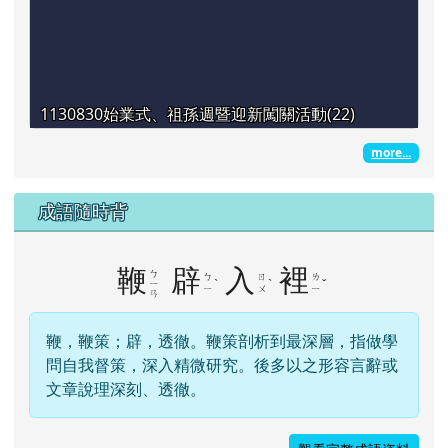
1130830始業式、祖孫週暨迎新闖關活動(22)
more...
成語隨時背
鞭
辟
入
裡
ㄅ
ㄅ
ㄖ
ㄌ
ˋ
ˋ
ˇ
ㄧ
ㄧ
ㄨ
ㄧ
ㄢ
鞭，鞭策；辟，透徹。鞭策剖析到最深層，指做學
問自我督策，深入精微研究。後多以之形容言辭或
文章說理深刻、透徹。