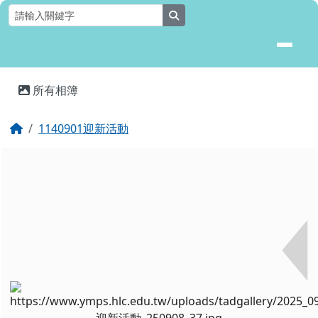
花蓮縣壽豐鄉月眉國民小學全球資
跳至主內容區
search
頁尾區域
主內容區域
所有相簿
⏸
回首頁
1140901迎新活動