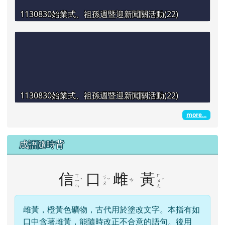
1130830始業式、祖孫週暨迎新闖關活動(22)
1130830始業式、祖孫週暨迎新闖關活動(22)
more...
成語隨時背
信
口
雌
黃
ㄒ
ㄏ
ㄎ
ˋ
ˇ
ㄘ
ˊ
ㄧ
ㄨ
ㄡ
ㄣ
ㄤ
雌黃，橙黃色礦物，古代用於塗改文字。本指有如
口中含著雌黃，能隨時改正不合意的語句。後用