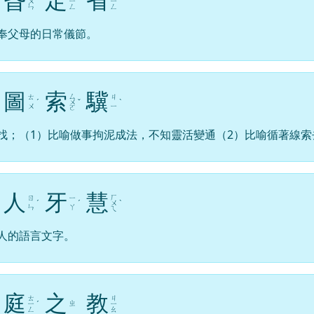
昏
定
省
ㄨ
ㄧ
ˋ
ㄧ
ˇ
ㄣ
ㄥ
ㄥ
奉父母的日常儀節。
圖
索
驥
ㄙ
ㄊ
ㄐ
ˊ
ㄨ
ˇ
ˋ
ㄨ
ㄧ
ㄛ
找；（1）比喻做事拘泥成法，不知靈活變通（2）比喻循著線索
人
牙
慧
ㄏ
ㄖ
ㄧ
ˊ
ˊ
ㄨ
ˋ
ㄣ
ㄚ
ㄟ
人的語言文字。
庭
之
教
ㄊ
ㄐ
ㄓ
ㄧ
ˊ
ㄧ
ㄥ
ㄠ