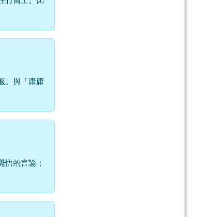
在竹簡上。比
服。與「庸庸
覺悟的言論；