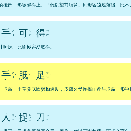
的後部；形容趕得上。「難以望其項背」則形容遠遠落後，比不
手
可
得
ㄕ
ㄎ
ㄉ
ˇ
ˇ
ˊ
ㄡ
ㄜ
ㄜ
吐唾沫，比喻極容易取得。
手
胝
足
ㄕ
ㄗ
ㄓ
ˇ
ˊ
ㄡ
ㄨ
，厚繭。手掌腳底因勞動過度，皮膚久受摩擦而產生厚繭。形容
人
捉
刀
ㄓ
ㄖ
ㄉ
ˊ
ㄨ
ㄣ
ㄠ
ㄛ