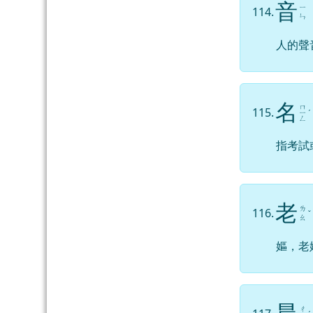
音
ㄧ
114.
ㄣ
人的聲
名
ㄇ
115.
ㄧ
ˊ
ㄥ
指考試
老
ㄌ
116.
ˇ
ㄠ
嫗，老
ㄔ