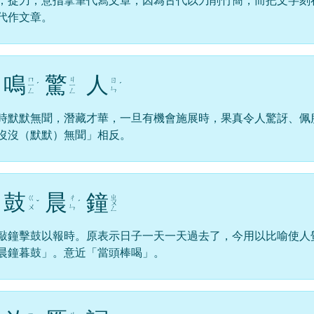
；捉刀，意指拿筆代寫文章，因為古代以刀削竹簡，而把文字刻
代作文章。
鳴
驚
人
ㄇ
ㄐ
ㄖ
ㄧ
ˊ
ㄧ
ˊ
ㄣ
ㄥ
ㄥ
時默默無聞，潛藏才華，一旦有機會施展時，果真令人驚訝、佩
沒沒（默默）無聞」相反。
鼓
晨
鐘
ㄓ
ㄍ
ㄔ
ˇ
ˊ
ㄨ
ㄨ
ㄣ
ㄥ
敲鐘擊鼓以報時。原表示日子一天一天過去了，今用以比喻使人
晨鐘暮鼓」。意近「當頭棒喝」。