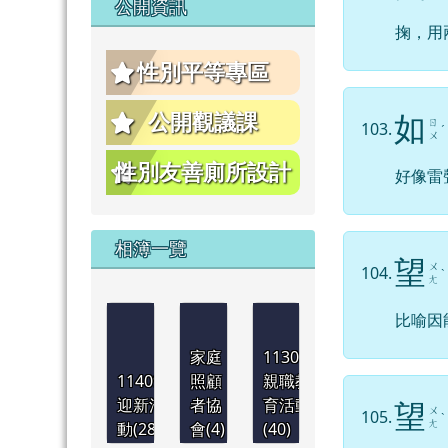
公開資訊
掬，用
性別平等專區
公開觀議課
如
ㄖ
103.
ˊ
ㄨ
性別友善廁所設計
好像雷
相簿一覽
望
ㄨ
104.
ˋ
ㄤ
比喻因
家庭
1130921
1140901
照顧
親職教
迎新活
者協
育活動
望
ㄨ
105.
ˋ
ㄤ
動(28)
會(4)
(40)
1130830
1130830
1130830