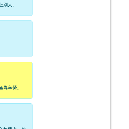
上別人。
極為辛勞。