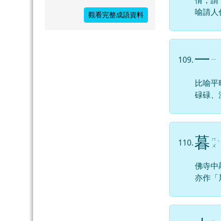
倩，請
喻請人
觀看完整成語資料
一
109.
ㄧ
比喻平
碌碌、
暮
ㄇ
110.
ˋ
ㄨ
佛寺中
亦作「