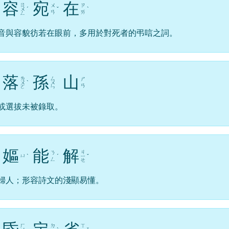
容
宛
在
ㄖ
ㄨ
ㄗ
ㄨ
ˊ
ˇ
ˋ
ㄢ
ㄞ
ㄥ
音與容貌彷若在眼前，多用於對死者的弔唁之詞。
落
孫
山
ㄌ
ㄙ
ㄕ
ㄨ
ˋ
ㄨ
ㄢ
ㄛ
ㄣ
或選拔未被錄取。
嫗
能
解
ㄐ
ㄋ
ㄩ
ˋ
ˊ
ㄧ
ˇ
ㄥ
ㄝ
婦人；形容詩文的淺顯易懂。
ㄏ
ㄉ
ㄒ