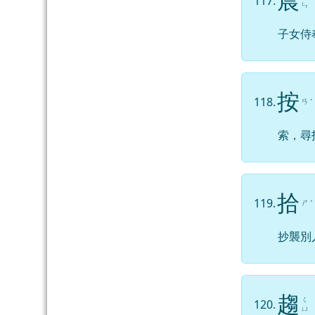
晨
117.
ˊ
ㄣ
子女侍
按
118.
ㄢ
ˋ
索，尋
拾
119.
ㄕ
ˊ
抄襲別
趨
ㄑ
120.
ㄩ