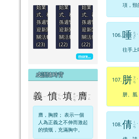
項，頸
始業
始業
始業
式、祖
式、祖
式、祖
孫週暨
孫週暨
孫週暨
迎新闖
迎新闖
迎新闖
唾
ㄊ
106.
ㄨ
ˋ
關活動
關活動
關活動
ㄛ
(23)
(22)
(22)
往手上
more...
成語隨時背
胼
ㄆ
107.
ㄧ
ˊ
ㄢ
胼、胝
義
憤
填
膺
ㄊ
ㄈ
ㄧ
ㄧ
ˋ
ˋ
ˊ
ㄧ
ㄣ
ㄥ
ㄢ
膺，胸膛； 表示一個
倩
人為正義之不伸而激起
ㄑ
108.
ㄧ
ˋ
ㄢ
的憤慨，充滿胸中。