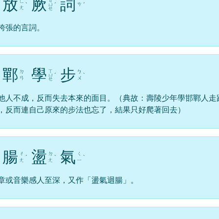
放
厥
詞
ㄐ
ㄈ
ㄘ
ˋ
ㄩ
ˊ
ˊ
ㄤ
ㄝ
誇張的言詞。
鄲
學
步
ㄒ
ㄉ
ㄅ
ㄩ
ˊ
ˋ
ㄢ
ㄨ
ㄝ
他人不成，反而失去本來的面目。（典故：壽陵少年學邯鄲人走
，反而連自己原來的步法也忘了，結果只好爬著回去）
腸
盪
氣
ㄔ
ㄉ
ㄑ
ˊ
ˋ
ˋ
ㄤ
ㄤ
ㄧ
章或音樂感人至深，又作「盪氣迴腸」。