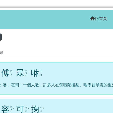
學全球資訊網
回首頁
區域
傅
眾
咻
ㄓ
ㄒ
ㄈ
ˋ
ㄨ
ˋ
ㄧ
ㄨ
ㄥ
ㄡ
；咻，喧鬧；一個人教，許多人在旁喧鬧擾亂。喻學習環境的重
容
可
掬
ㄖ
ㄎ
ㄐ
ㄨ
ˊ
ˇ
ˊ
ㄜ
ㄩ
ㄥ