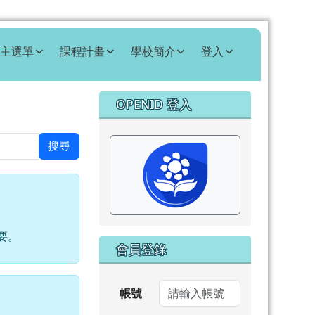
主選單
課程計畫
學校簡介
登入
右邊區域內容
OPENID 登入
⏸
搜尋
要。
會員登錄
帳號