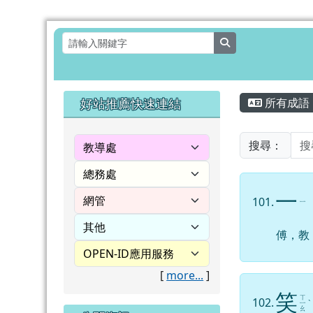
花蓮縣壽豐鄉月眉國民小
跳至主內容區
search
頁尾區域
主內容
左邊區域內容
好站推薦快速連結
所有成語
搜尋：
一
101.
ㄧ
傅，教
[
more...
]
笑
ㄒ
102.
ㄧ
ˋ
ㄠ