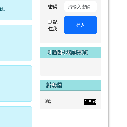
密碼
似。
記
登入
住我
月眉國小粉絲專頁
計數器
總計：