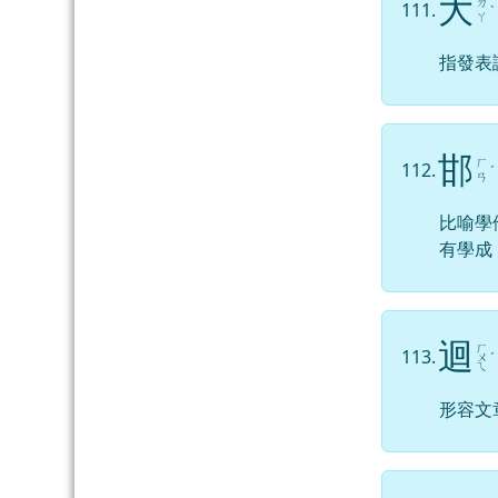
大
ㄉ
111.
ˋ
ㄚ
指發表
邯
ㄏ
112.
ˊ
ㄢ
比喻學
有學成
迴
ㄏ
113.
ㄨ
ˊ
ㄟ
形容文