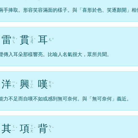
兩手捧取。形容笑容滿面的樣子。與「喜形於色、笑逐顏開」相
雷
貫
耳
ㄍ
ㄌ
ㄦ
ˊ
ㄨ
ˋ
ˇ
ㄟ
ㄢ
聲傳入耳朵那樣響亮。比喻人名氣很大，眾所共聞。
洋
興
嘆
ㄒ
ㄧ
ㄊ
ˊ
ㄧ
ˋ
ㄤ
ㄢ
ㄥ
能力不足而自嘆不如或感到無可奈何。與「無可奈何」義近。
其
項
背
ㄒ
ㄑ
ㄅ
ˊ
ㄧ
ˋ
ˋ
ㄧ
ㄟ
ㄤ