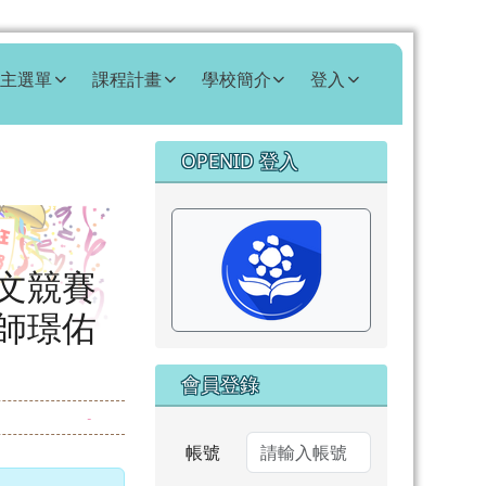
主選單
課程計畫
學校簡介
登入
右邊區域內容
OPENID 登入
⏸
文競賽
師璟佑
會員登錄
帳號