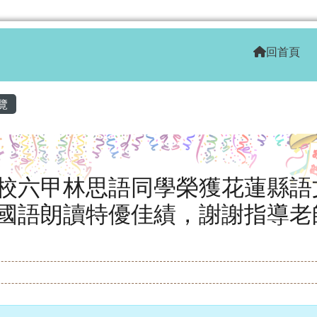
學全球資訊網
回首頁
區域
覽
校六甲林思語同學榮獲花蓮縣語
國語朗讀特優佳績，謝謝指導老