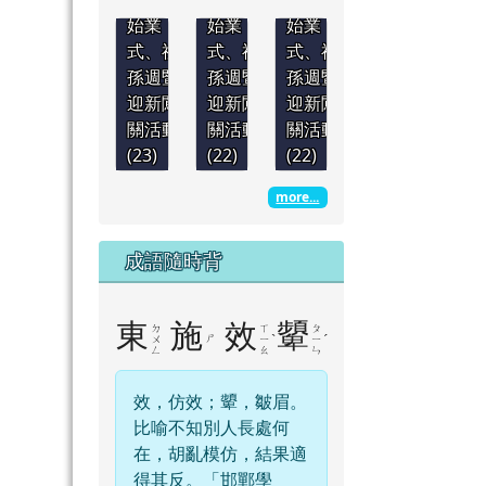
始業
始業
始業
式、祖
式、祖
式、祖
孫週暨
孫週暨
孫週暨
迎新闖
迎新闖
迎新闖
關活動
關活動
關活動
(23)
(22)
(22)
more...
成語隨時背
東
施
效
顰
ㄉ
ㄒ
ㄆ
ㄕ
ˋ
ˊ
ㄨ
ㄧ
ㄧ
ㄥ
ㄠ
ㄣ
效，仿效；顰，皺眉。
比喻不知別人長處何
在，胡亂模仿，結果適
得其反。「邯鄲學