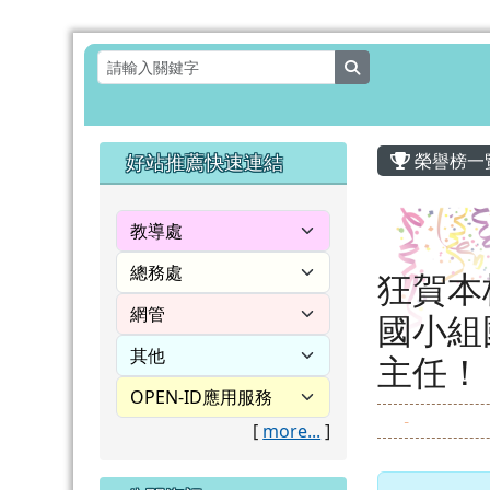
花蓮縣壽豐鄉月眉國民小
跳至主內容區
search
頁尾區域
主內容
左邊區域內容
好站推薦快速連結
榮譽榜一
狂賀本
國小組
主任！
[
more...
]