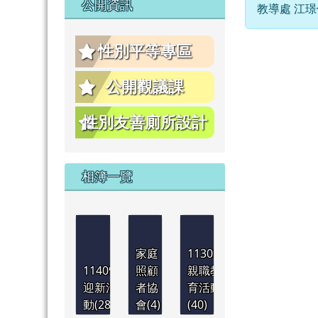
公開資訊
教導處 江璟佑
性別平等專區
公開觀議課
性別友善廁所設計
相簿一覽
家庭
1130921
1140901
照顧
親職教
迎新活
者協
育活動
動(28)
會(4)
(40)
1130830
1130830
1130830