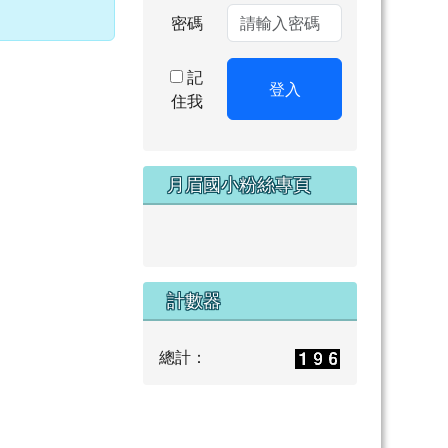
密碼
記
登入
住我
月眉國小粉絲專頁
計數器
總計：