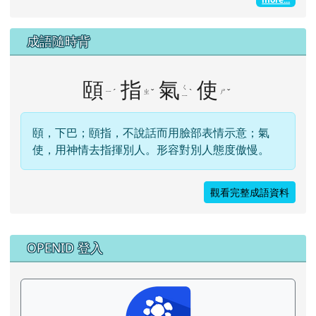
成語隨時背
頤
指
氣
使
ㄑ
ㄧ
ˊ
ㄓ
ˇ
ˋ
ㄕ
ˇ
ㄧ
頤，下巴；頤指，不說話而用臉部表情示意；氣
使，用神情去指揮別人。形容對別人態度傲慢。
觀看完整成語資料
右邊區域內容
OPENID 登入