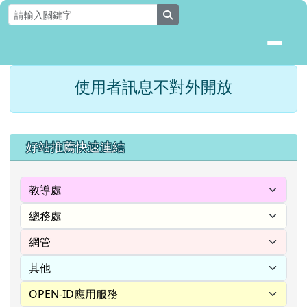
花蓮縣壽豐鄉月眉國民小學全球資
跳至主內容區
search
頁尾區域
主內容區域
使用者訊息不對外開放
⏸
左邊區域內容
好站推薦快速連結