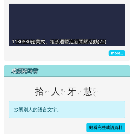
1130830始業式、祖孫週暨迎新闖關活動(22)
more...
成語隨時背
拾
人
牙
慧
ㄏ
ㄖ
ㄧ
ㄕ
ˊ
ˊ
ˊ
ˋ
ㄨ
ㄣ
ㄚ
ㄟ
抄襲別人的語言文字。
觀看完整成語資料