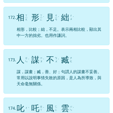
相
形
見
絀
ㄒ
ㄒ
ㄐ
ㄔ
172.
ㄧ
ㄧ
ˊ
ㄧ
ˋ
ˋ
ㄨ
ㄤ
ㄥ
ㄢ
相形，比較；絀，不足。表示兩相比較，顯出其
中一方的拙劣。也用作謙詞。
人
謀
不
臧
ㄖ
ㄇ
ㄅ
ㄗ
173.
ˊ
ˊ
ˋ
ㄣ
ㄡ
ㄨ
ㄤ
謀，謀畫；臧，善、好；句謂人的謀畫不妥善。
常用以說明事情失敗的原因，是人為所導致，與
天命毫無關係。
叱
吒
風
雲
ㄓ
ㄈ
ㄩ
174.
ㄔ
ˋ
ˋ
ˊ
ㄚ
ㄥ
ㄣ