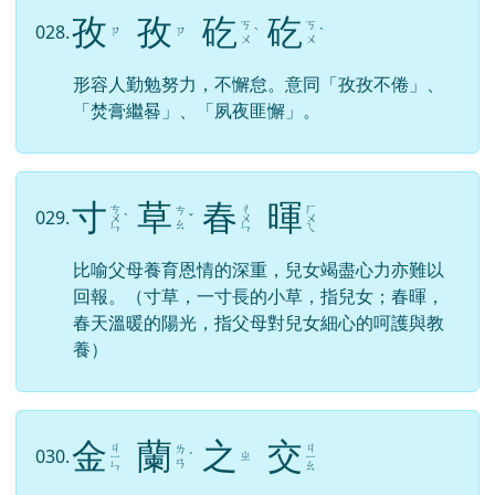
孜
孜
矻
矻
ㄎ
ㄎ
028.
ㄗ
ㄗ
ˋ
ˋ
ㄨ
ㄨ
形容人勤勉努力，不懈怠。意同「孜孜不倦」、
「焚膏繼晷」、「夙夜匪懈」。
寸
草
春
暉
ㄘ
ㄔ
ㄏ
ㄘ
029.
ㄨ
ˋ
ˇ
ㄨ
ㄨ
ㄠ
ㄣ
ㄣ
ㄟ
比喻父母養育恩情的深重，兒女竭盡心力亦難以
回報。（寸草，一寸長的小草，指兒女；春暉，
春天溫暖的陽光，指父母對兒女細心的呵護與教
養）
金
蘭
之
交
ㄐ
ㄐ
ㄌ
030.
ㄓ
ㄧ
ˊ
ㄧ
ㄢ
ㄣ
ㄠ