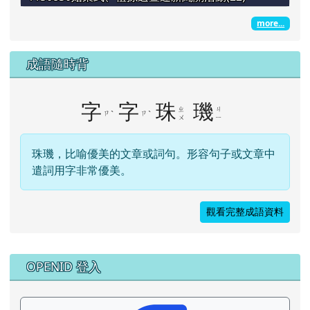
more...
成語隨時背
字
字
珠
璣
ㄓ
ㄐ
ㄗ
ˋ
ㄗ
ˋ
ㄨ
ㄧ
珠璣，比喻優美的文章或詞句。形容句子或文章中
遣詞用字非常優美。
觀看完整成語資料
右邊區域內容
OPENID 登入