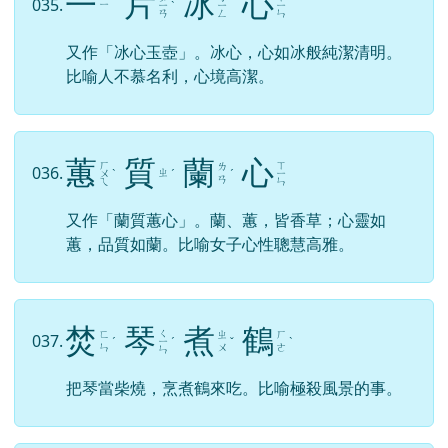
一
片
冰
心
035.
ㄧ
ㄧ
ˋ
ㄧ
ㄧ
ㄢ
ㄥ
ㄣ
又作「冰心玉壺」。冰心，心如冰般純潔清明。
比喻人不慕名利，心境高潔。
蕙
質
蘭
心
ㄏ
ㄒ
ㄌ
036.
ㄓ
ㄨ
ˋ
ˊ
ˊ
ㄧ
ㄢ
ㄟ
ㄣ
又作「蘭質蕙心」。蘭、蕙，皆香草；心靈如
蕙，品質如蘭。比喻女子心性聰慧高雅。
焚
琴
煮
鶴
ㄑ
ㄈ
ㄓ
ㄏ
037.
ˊ
ㄧ
ˊ
ˇ
ˋ
ㄣ
ㄨ
ㄜ
ㄣ
把琴當柴燒，烹煮鶴來吃。比喻極殺風景的事。