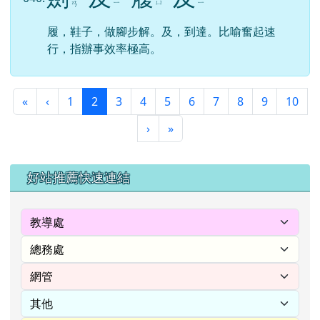
ㄧ
ㄩ
ㄧ
ㄢ
履，鞋子，做腳步解。及，到達。比喻奮起速
行，指辦事效率極高。
第一頁
上一頁
(目前頁次)
«
‹
1
2
3
4
5
6
7
8
9
10
下一頁
最後頁
›
»
左邊區域內容
好站推薦快速連結