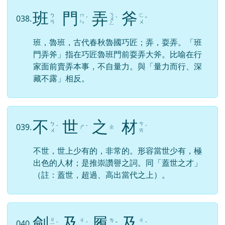
班
門
弄
斧
ㄋ
ㄅ
ㄇ
ㄈ
038.
ˊ
ㄨ
ˋ
ˇ
ㄢ
ㄣ
ㄨ
ㄥ
班，魯班，古代春秋魯國巧匠；弄，耍弄。「班
門弄斧」指在巧匠魯班門前耍弄大斧。比喻在行
家面前賣弄本事，不自量力。與「量力而行、深
藏不露」相反。
不
世
之
材
ㄅ
ㄘ
039.
ㄕ
ㄓ
ˊ
ˋ
ˊ
ㄨ
ㄞ
不世，世上少有的，非常的。形容當世少有，極
出色的人材；是推崇讚譽之詞。同「蓋世之才」
（註：蓋世，超過、高出當代之上）。
劍
及
履
及
ㄐ
ㄐ
ㄌ
ㄐ
040.
ㄧ
ˋ
ˊ
ˇ
ˊ