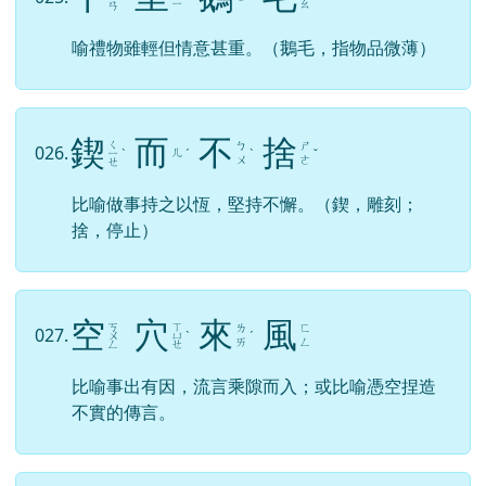
ㄧ
ㄠ
ㄢ
喻禮物雖輕但情意甚重。（鵝毛，指物品微薄）
鍥
而
不
捨
ㄑ
ㄅ
ㄕ
026.
ㄦ
ㄧ
ˋ
ˊ
ˋ
ˇ
ㄨ
ㄜ
ㄝ
比喻做事持之以恆，堅持不懈。（鍥，雕刻；
捨，停止）
空
穴
來
風
ㄎ
ㄒ
ㄌ
ㄈ
027.
ㄨ
ㄩ
ˋ
ˊ
ㄞ
ㄥ
ㄥ
ㄝ
比喻事出有因，流言乘隙而入；或比喻憑空捏造
不實的傳言。