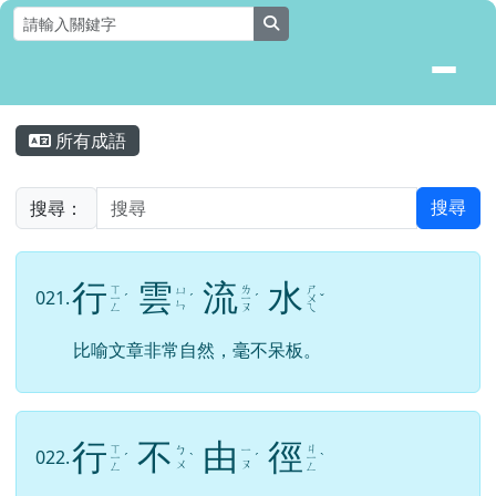
花蓮縣壽豐鄉月眉國民小學全球資
跳至主內容區
search
頁尾區域
主內容區域
所有成語
⏸
搜尋：
搜尋
行
雲
流
水
ㄒ
ㄌ
ㄕ
ㄩ
021.
ㄧ
ˊ
ˊ
ㄧ
ˊ
ㄨ
ˇ
ㄣ
ㄥ
ㄡ
ㄟ
比喻文章非常自然，毫不呆板。
行
不
由
徑
ㄒ
ㄐ
ㄅ
ㄧ
022.
ㄧ
ˊ
ˋ
ˊ
ㄧ
ˋ
ㄨ
ㄡ
ㄥ
ㄥ