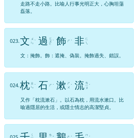
走路不走小路。比喻人行事光明正大，心胸坦蕩
磊落。
文
過
飾
非
ㄍ
ㄨ
ㄈ
023.
ㄕ
ˋ
ㄨ
ˋ
ˋ
ㄣ
ㄟ
ㄛ
文：掩飾。飾：遮掩、偽裝。掩飾過失、錯誤。
枕
石
漱
流
ㄌ
ㄓ
ㄕ
024.
ㄕ
ˋ
ˊ
ˋ
ㄧ
ˊ
ㄣ
ㄨ
ㄡ
又作「枕流漱石」。以石為枕，用流水漱口。比
喻過隱居的生活，或隱士情志的高潔堅貞。
千
里
鵝
毛
ㄑ
ㄌ
ㄇ
025.
ㄜ
ㄧ
ˇ
ˊ
ˊ