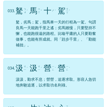
駑
馬
十
駕
ㄐ
ㄋ
ㄇ
033.
ㄕ
ˊ
ˇ
ˊ
ㄧ
ˋ
ㄨ
ㄚ
ㄚ
駑，劣馬；駕，指馬車一天的行程為一駕。句謂
良馬一天能跑千里之遙；劣馬雖慢，只要堅持不
懈，也能跑很遠的路程。比喻平庸的人只要勤奮
做事，也能有所成就。同「跬步千里」、「勤能
補拙」。
汲
汲
營
營
ㄐ
ㄐ
ㄧ
ㄧ
034.
ˊ
ˊ
ˊ
ˊ
ㄧ
ㄧ
ㄥ
ㄥ
汲汲，勤求不息；營營，追逐求取。形容人急切
地奔馳追逐，以求取功名利祿。
ㄆ
ㄅ
ㄒ