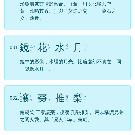
形容朋友交情的契合。（金，用以比喻其堅；
蘭，比喻其香。）與「莫逆之交」、「金石之
交」義近。
鏡
花
水
月
ㄐ
ㄏ
ㄕ
ㄩ
031.
ㄧ
ˋ
ㄨ
ㄨ
ˇ
ˋ
ㄝ
ㄥ
ㄚ
ㄟ
鏡中的影像，水裡的月亮。比喻虛幻不實在。同
「鏡像水月」。
讓
棗
推
梨
ㄊ
ㄖ
ㄗ
ㄌ
032.
ˋ
ˇ
ㄨ
ˊ
ㄤ
ㄠ
ㄧ
ㄟ
南朝梁 王泰讓棗，後漢 孔融推梨。用以稱讚兄弟
之間友愛。與「兄友弟恭」義近。