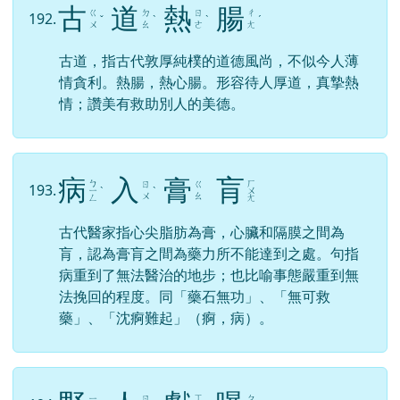
古
道
熱
腸
ㄍ
ㄉ
ㄖ
ㄔ
192.
ˇ
ˋ
ˋ
ˊ
ㄨ
ㄠ
ㄜ
ㄤ
古道，指古代敦厚純樸的道德風尚，不似今人薄
情貪利。熱腸，熱心腸。形容待人厚道，真摯熱
情；讚美有救助別人的美德。
病
入
膏
肓
ㄅ
ㄏ
ㄖ
ㄍ
193.
ㄧ
ˋ
ˋ
ㄨ
ㄨ
ㄠ
ㄥ
ㄤ
古代醫家指心尖脂肪為膏，心臟和隔膜之間為
肓，認為膏肓之間為藥力所不能達到之處。句指
病重到了無法醫治的地步；也比喻事態嚴重到無
法挽回的程度。同「藥石無功」、「無可救
藥」、「沈痾難起」（痾，病）。
ㄒ
ㄧ
ㄖ
ㄆ