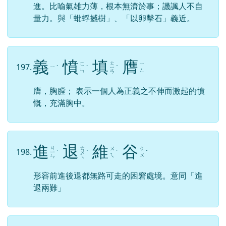
進。比喻氣雄力薄，根本無濟於事；譏諷人不自
量力。與「蚍蜉撼樹」、「以卵擊石」義近。
義
憤
填
膺
ㄊ
ㄈ
ㄧ
197.
ㄧ
ˋ
ˋ
ㄧ
ˊ
ㄣ
ㄥ
ㄢ
膺，胸膛； 表示一個人為正義之不伸而激起的憤
慨，充滿胸中。
進
退
維
谷
ㄐ
ㄊ
ㄨ
ㄍ
198.
ㄧ
ˋ
ㄨ
ˋ
ˊ
ˇ
ㄟ
ㄨ
ㄣ
ㄟ
形容前進後退都無路可走的困窘處境。意同「進
退兩難」