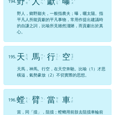
野
人
獻
曝
194.
ˇ
ˊ
ㄧ
ˋ
ˋ
ㄝ
ㄣ
ㄨ
ㄢ
野人，鄉野鄙夫，一般指農夫；曝，曬太陽。指
平凡人所能貢獻的平凡事物，常用作提出建議時
的自謙之詞，比喻所見雖然淺陋，而貢獻出於真
心。
天
馬
行
空
ㄊ
ㄒ
ㄎ
ㄇ
195.
ㄧ
ˇ
ㄧ
ˊ
ㄨ
ㄚ
ㄢ
ㄥ
ㄥ
天馬，神馬。行空，在天空奔馳。比喻（1）才思
橫溢，氣勢豪放（2）不切實際的思想。
螳
臂
當
車
ㄊ
ㄅ
ㄉ
ㄔ
196.
ˊ
ˋ
ㄤ
ㄧ
ㄤ
ㄜ
當，同「擋」，阻擋；螳螂用前肢去阻擋車輪前