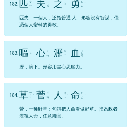
匹
夫
之
勇
ㄆ
ㄈ
ㄩ
182.
ㄓ
ˇ
ˇ
ㄧ
ㄨ
ㄥ
匹夫，一個人，泛指普通 人；形容沒有智謀，僅
憑個人蠻幹的勇敢。
嘔
心
瀝
血
ㄒ
ㄒ
ㄌ
183.
ㄡ
ˇ
ㄧ
ˋ
ㄩ
ˋ
ㄧ
ㄣ
ㄝ
瀝，滴下。形容用盡心思腦力。
草
菅
人
命
ㄐ
ㄇ
ㄘ
ㄖ
184.
ˇ
ㄧ
ˊ
ㄧ
ˋ
ㄠ
ㄣ
ㄢ
ㄥ
菅，一種野草；句謂把人命看做野草。指為政者
漠視人命，任意殘害。