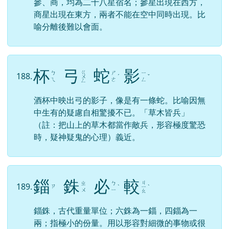
參、商，均為二十八星宿名；參星出現在西方，
商星出現在東方，兩者不能在空中同時出現。比
喻分離後難以會面。
杯
弓
蛇
影
ㄍ
ㄅ
ㄕ
ㄧ
188.
ㄨ
ˊ
ˇ
ㄟ
ㄜ
ㄥ
ㄥ
酒杯中映出弓的影子，像是有一條蛇。比喻因無
中生有的疑慮自相驚擾不已。「草木皆兵」
（註：把山上的草木都當作敵兵，形容極度驚恐
時，疑神疑鬼的心理）義近。
錙
銖
必
較
ㄐ
ㄓ
ㄅ
189.
ㄗ
ˋ
ㄧ
ˋ
ㄨ
ㄧ
ㄠ
錙銖，古代重量單位；六銖為一錙，四錙為一
兩；指極小的份量。用以形容對細微的事物或很