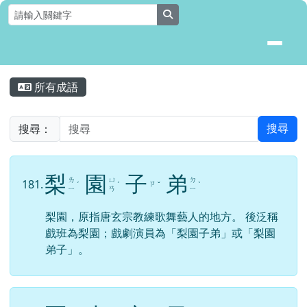
花蓮縣壽豐鄉月眉國民小學全球資
跳至主內容區
search
頁尾區域
主內容區域
所有成語
⏸
搜尋：
搜尋
梨
園
子
弟
ㄌ
ㄩ
ㄉ
181.
ㄗ
ˊ
ˊ
ˇ
ˋ
ㄧ
ㄢ
ㄧ
梨園，原指唐玄宗教練歌舞藝人的地方。 後泛稱
戲班為梨園；戲劇演員為「梨園子弟」或「梨園
弟子」。