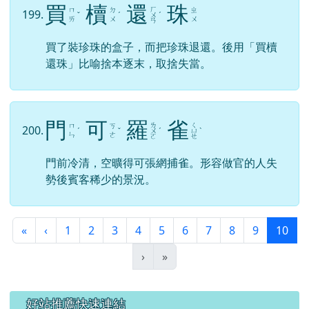
買
櫝
還
珠
ㄏ
ㄇ
ㄉ
ㄓ
199.
ˇ
ˊ
ㄨ
ˊ
ㄞ
ㄨ
ㄨ
ㄢ
買了裝珍珠的盒子，而把珍珠退還。後用「買櫝
還珠」比喻捨本逐末，取捨失當。
門
可
羅
雀
ㄌ
ㄑ
ㄇ
ㄎ
200.
ˊ
ˇ
ㄨ
ˊ
ㄩ
ˋ
ㄣ
ㄜ
ㄛ
ㄝ
門前冷清，空曠得可張網捕雀。形容做官的人失
勢後賓客稀少的景況。
第一頁
上一頁
(目
«
‹
1
2
3
4
5
6
7
8
9
10
›
»
左邊區域內容
好站推薦快速連結