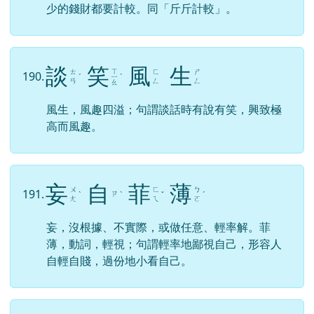
少的錢財都要計較。同「斤斤計較」。
談
笑
風
生
ㄒ
ㄊ
ㄈ
ㄕ
190.
ˊ
ㄧ
ˋ
ㄢ
ㄥ
ㄥ
ㄠ
風生，風趣四溢；句謂談話時有說有笑，興致極
高而風趣。
妄
自
菲
薄
ㄨ
ㄈ
ㄅ
191.
ㄗ
ˋ
ˋ
ˇ
ˊ
ㄤ
ㄟ
ㄛ
妄，沒根據、不實際，或做任意、輕率解。菲
薄，動詞，輕視；句謂輕率地鄙視自己，形容人
自輕自賤，過份地小看自己。