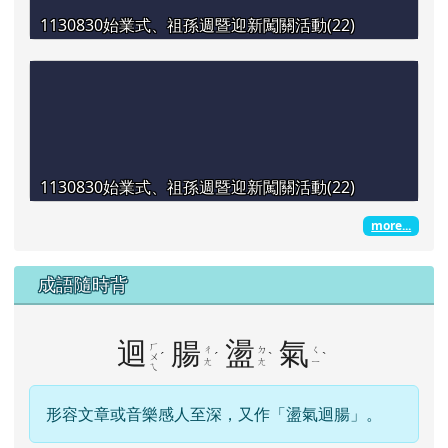
1130830始業式、祖孫週暨迎新闖關活動(22)
1130830始業式、祖孫週暨迎新闖關活動(22)
more...
成語隨時背
迴
腸
盪
氣
ㄏ
ㄔ
ㄉ
ㄑ
ˊ
ˊ
ˋ
ˋ
ㄨ
ㄤ
ㄤ
ㄧ
ㄟ
形容文章或音樂感人至深，又作「盪氣迴腸」。