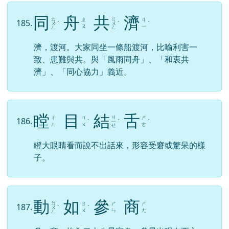
同
舟
共
濟
ㄊ
ㄍ
ㄓ
ㄐ
185.
ㄨ
ˊ
ㄨ
ˋ
ˋ
ㄡ
ㄧ
ㄥ
ㄥ
濟，渡河。大家同坐一條船渡河，比喻利害一
致、患難與共。與「風雨同舟」、「和衷共
濟」、「同心協力」義近。
瞠
目
結
舌
ㄐ
ㄔ
ㄇ
ㄕ
186.
ˋ
ㄧ
ˊ
ˊ
ㄥ
ㄨ
ㄜ
ㄝ
瞪大眼睛看而說不出話來，形容受窘或驚呆的樣
子。
動
如
參
商
ㄉ
ㄖ
ㄕ
ㄕ
187.
ㄨ
ˋ
ˊ
ㄨ
ㄣ
ㄤ
ㄥ