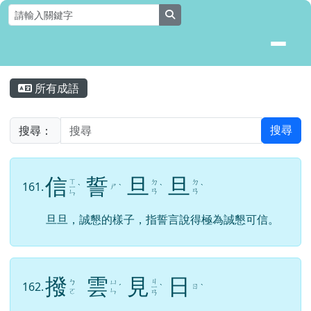
花蓮縣壽豐鄉月眉國民小學全球資
跳至主內容區
search
頁尾區域
主內容區域
所有成語
⏸
搜尋：
搜尋
信
誓
旦
旦
ㄒ
ㄉ
ㄉ
161.
ㄕ
ㄧ
ˋ
ˋ
ˋ
ˋ
ㄢ
ㄢ
ㄣ
旦旦，誠懇的樣子，指誓言說得極為誠懇可信。
撥
雲
見
日
ㄐ
ㄅ
ㄩ
162.
ㄖ
ˊ
ㄧ
ˋ
ˋ
ㄛ
ㄣ
ㄢ