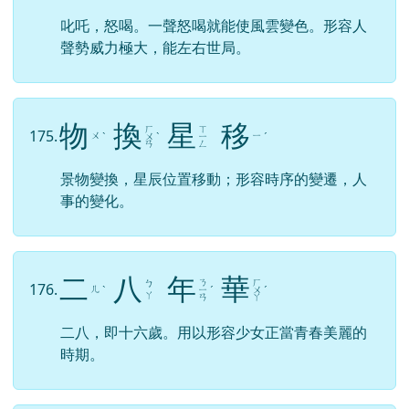
叱吒，怒喝。一聲怒喝就能使風雲變色。形容人
聲勢威力極大，能左右世局。
物
換
星
移
ㄏ
ㄒ
175.
ㄨ
ㄧ
ˋ
ㄨ
ˋ
ㄧ
ˊ
ㄢ
ㄥ
景物變換，星辰位置移動；形容時序的變遷，人
事的變化。
二
八
年
華
ㄋ
ㄏ
ㄅ
176.
ㄦ
ˋ
ㄧ
ˊ
ㄨ
ˊ
ㄚ
ㄢ
ㄚ
二八，即十六歲。用以形容少女正當青春美麗的
時期。