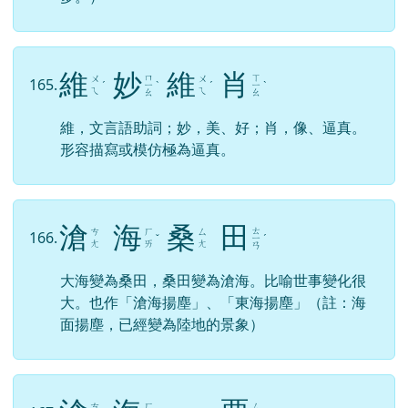
維
妙
維
肖
ㄇ
ㄒ
ㄨ
ㄨ
165.
ˊ
ㄧ
ˋ
ˊ
ㄧ
ˋ
ㄟ
ㄟ
ㄠ
ㄠ
維，文言語助詞；妙，美、好；肖，像、逼真。
形容描寫或模仿極為逼真。
滄
海
桑
田
ㄊ
ㄘ
ㄏ
ㄙ
166.
ˇ
ㄧ
ˊ
ㄤ
ㄞ
ㄤ
ㄢ
大海變為桑田，桑田變為滄海。比喻世事變化很
大。也作「滄海揚塵」、「東海揚塵」（註：海
面揚塵，已經變為陸地的景象）
ㄘ
ㄏ
ㄙ