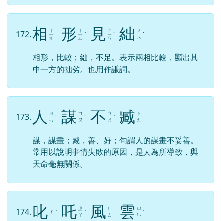
相
形
見
絀
ㄒ
ㄒ
ㄐ
ㄔ
172.
ㄧ
ㄧ
ˊ
ㄧ
ˋ
ˋ
ㄨ
ㄤ
ㄥ
ㄢ
相形，比較；絀，不足。表示兩相比較，顯出其
中一方的拙劣。也用作謙詞。
人
謀
不
臧
ㄖ
ㄇ
ㄅ
ㄗ
173.
ˊ
ˊ
ˋ
ㄣ
ㄡ
ㄨ
ㄤ
謀，謀畫；臧，善、好；句謂人的謀畫不妥善。
常用以說明事情失敗的原因，是人為所導致，與
天命毫無關係。
叱
吒
風
雲
ㄓ
ㄈ
ㄩ
174.
ㄔ
ˋ
ˋ
ˊ
ㄚ
ㄥ
ㄣ