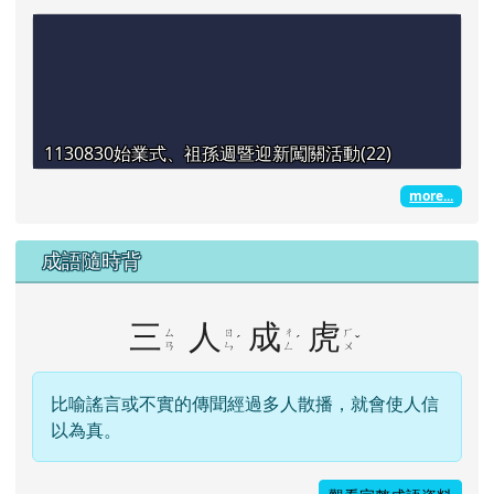
1130830始業式、祖孫週暨迎新闖關活動(22)
more...
成語隨時背
三
人
成
虎
ㄙ
ㄖ
ㄔ
ㄏ
ˊ
ˊ
ˇ
ㄢ
ㄣ
ㄥ
ㄨ
比喻謠言或不實的傳聞經過多人散播，就會使人信
以為真。