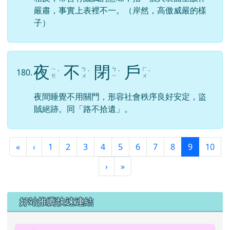
嚴肅，事實上表裡不一。（岸然，高傲威嚴的樣
子）
夜
不
閉
戶
ㄧ
ㄅ
ㄅ
ㄏ
180.
ˋ
ˋ
ˋ
ˋ
ㄝ
ㄨ
ㄧ
ㄨ
夜間睡覺不用關門，形容社會秩序良好安定，盜
賊絕跡。同「路不拾遺」。
第一頁
上一頁
(目前頁次)
«
‹
1
2
3
4
5
6
7
8
9
10
下一頁
最後頁
›
»
左邊區域內容
好站推薦快速連結