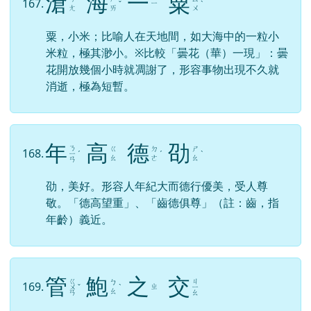
滄
海
一
粟
167.
ㄧ
ˇ
ˋ
ㄤ
ㄞ
ㄨ
粟，小米；比喻人在天地間，如大海中的一粒小
米粒，極其渺小。※比較「曇花（華）一現」：曇
花開放幾個小時就凋謝了，形容事物出現不久就
消逝，極為短暫。
年
高
德
劭
ㄋ
ㄍ
ㄉ
ㄕ
168.
ㄧ
ˊ
ˊ
ˋ
ㄠ
ㄜ
ㄠ
ㄢ
劭，美好。形容人年紀大而德行優美，受人尊
敬。「德高望重」、「齒德俱尊」（註：齒，指
年齡）義近。
管
鮑
之
交
ㄍ
ㄐ
ㄅ
169.
ㄓ
ㄨ
ˇ
ˋ
ㄧ
ㄠ
ㄢ
ㄠ