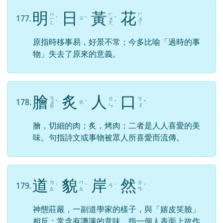
明
日
黃
花
ㄇ
ㄏ
ㄏ
177.
ㄖ
ㄧ
ˊ
ˋ
ㄨ
ˊ
ㄨ
ㄥ
ㄤ
ㄚ
原指時移事易，好景不常；今多比喻「過時的事
物」失去了原來的意義。
膾
炙
人
口
ㄎ
ㄖ
ㄎ
178.
ㄓ
ㄨ
ˋ
ˋ
ˊ
ˇ
ㄣ
ㄡ
ㄞ
膾，切細的肉；炙，烤肉；二者是人人喜愛的美
味。句指詩文或事物被眾人所喜愛而流傳。
道
貌
岸
然
ㄉ
ㄇ
ㄖ
179.
ㄢ
ˋ
ˋ
ˋ
ˊ
ㄠ
ㄠ
ㄢ
神態莊嚴，一副道學家的樣子，與「嬉皮笑臉」
相反；常含有譏諷的意味，指一個人表面上故作