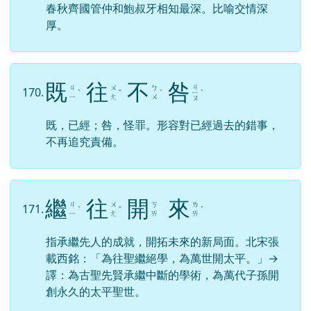
春秋齊國管仲和鮑叔牙相知最深。比喻交情深
厚。
既
往
不
咎
ㄐ
ㄐ
ㄨ
ㄅ
170.
ˋ
ˇ
ˋ
ㄧ
ˋ
ㄧ
ㄤ
ㄨ
ㄡ
既，已經；咎，怪罪。形容對已經過去的錯事，
不再追究責備。
繼
往
開
來
ㄐ
ㄨ
ㄎ
ㄌ
171.
ˋ
ˇ
ˊ
ㄧ
ㄤ
ㄞ
ㄞ
指承繼先人的成就，開拓未來的新局面。北宋張
載西銘：「為往聖繼絕學，為萬世開太平。」→
譯：為古聖先賢承繼中斷的學術，為萬代子孫開
創永久的太平聖世。