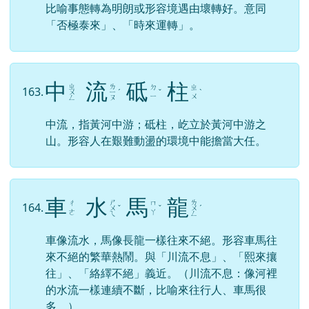
比喻事態轉為明朗或形容境遇由壞轉好。意同
「否極泰來」、「時來運轉」。
中
流
砥
柱
ㄓ
ㄌ
ㄉ
ㄓ
163.
ㄨ
ㄧ
ˊ
ˇ
ˋ
ㄧ
ㄨ
ㄥ
ㄡ
中流，指黃河中游；砥柱，屹立於黃河中游之
山。形容人在艱難動盪的環境中能擔當大任。
車
水
馬
龍
ㄕ
ㄌ
ㄔ
ㄇ
164.
ㄨ
ˇ
ˇ
ㄨ
ˊ
ㄜ
ㄚ
ㄟ
ㄥ
車像流水，馬像長龍一樣往來不絕。形容車馬往
來不絕的繁華熱鬧。與「川流不息」、「熙來攘
往」、「絡繹不絕」義近。（川流不息：像河裡
的水流一樣連續不斷，比喻來往行人、車馬很
多。）