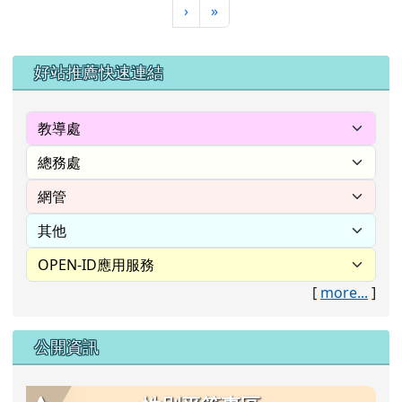
下一頁
最後頁
›
»
左邊區域內容
好站推薦快速連結
[
more...
]
公開資訊