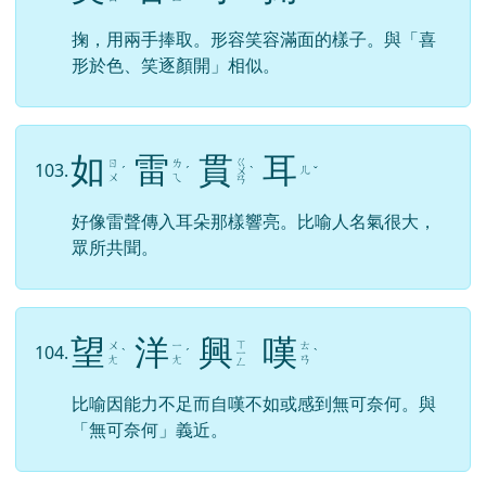
掬，用兩手捧取。形容笑容滿面的樣子。與「喜
形於色、笑逐顏開」相似。
如
雷
貫
耳
ㄍ
ㄖ
ㄌ
103.
ㄦ
ˊ
ˊ
ㄨ
ˋ
ˇ
ㄨ
ㄟ
ㄢ
好像雷聲傳入耳朵那樣響亮。比喻人名氣很大，
眾所共聞。
望
洋
興
嘆
ㄒ
ㄨ
ㄧ
ㄊ
104.
ˋ
ˊ
ㄧ
ˋ
ㄤ
ㄤ
ㄢ
ㄥ
比喻因能力不足而自嘆不如或感到無可奈何。與
「無可奈何」義近。