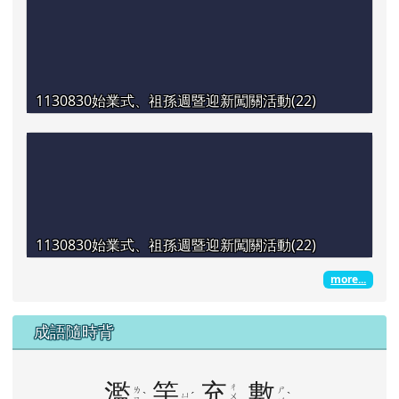
1130830始業式、祖孫週暨迎新闖關活動(22)
1130830始業式、祖孫週暨迎新闖關活動(22)
more...
成語隨時背
濫
竽
充
數
ㄔ
ㄌ
ㄕ
ˋ
ㄩ
ˊ
ˋ
ㄨ