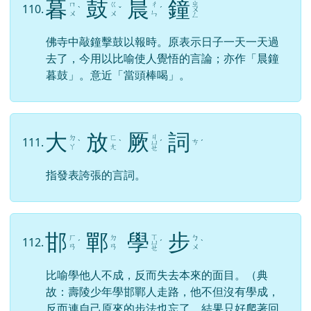
暮
鼓
晨
鐘
ㄓ
ㄇ
ㄍ
ㄔ
110.
ˋ
ˇ
ˊ
ㄨ
ㄨ
ㄨ
ㄣ
ㄥ
佛寺中敲鐘擊鼓以報時。原表示日子一天一天過
去了，今用以比喻使人覺悟的言論；亦作「晨鐘
暮鼓」。意近「當頭棒喝」。
大
放
厥
詞
ㄐ
ㄉ
ㄈ
111.
ㄘ
ˋ
ˋ
ㄩ
ˊ
ˊ
ㄚ
ㄤ
ㄝ
指發表誇張的言詞。
邯
鄲
學
步
ㄒ
ㄏ
ㄉ
ㄅ
112.
ˊ
ㄩ
ˊ
ˋ
ㄢ
ㄢ
ㄨ
ㄝ
比喻學他人不成，反而失去本來的面目。（典
故：壽陵少年學邯鄲人走路，他不但沒有學成，
反而連自己原來的步法也忘了，結果只好爬著回