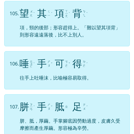
望
其
項
背
ㄒ
ㄨ
ㄑ
ㄅ
105.
ˋ
ˊ
ㄧ
ˋ
ˋ
ㄤ
ㄧ
ㄟ
ㄤ
項，頸的後部；形容趕得上。「難以望其項背」
則形容遠遠落後，比不上別人。
唾
手
可
得
ㄊ
ㄕ
ㄎ
ㄉ
106.
ㄨ
ˋ
ˇ
ˇ
ˊ
ㄡ
ㄜ
ㄜ
ㄛ
往手上吐唾沫，比喻極容易取得。
胼
手
胝
足
ㄆ
ㄕ
ㄗ
107.
ㄓ
ㄧ
ˊ
ˇ
ˊ
ㄡ
ㄨ
ㄢ
胼、胝，厚繭。手掌腳底因勞動過度，皮膚久受
摩擦而產生厚繭。形容極為辛勞。