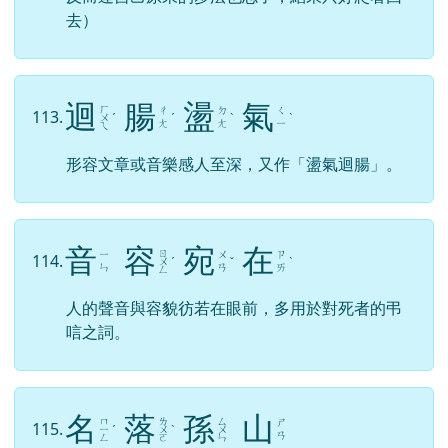
去）
迴
腸
盪
氣
ㄏ
ㄔ
ㄉ
ㄑ
113.
ㄨ
ˊ
ˊ
ˋ
ˋ
ㄤ
ㄤ
ㄧ
ㄟ
形容文章或音樂感人至深，又作「盪氣迴腸」。
音
容
宛
在
ㄖ
ㄧ
ㄨ
ㄗ
114.
ㄨ
ˊ
ˇ
ˋ
ㄣ
ㄢ
ㄞ
ㄥ
人的聲音與容貌彷若在眼前，多用於對死者的弔
唁之詞。
名
落
孫
山
ㄇ
ㄌ
ㄙ
ㄕ
115.
ㄧ
ˊ
ㄨ
ˋ
ㄨ
ㄢ
ㄥ
ㄛ
ㄣ