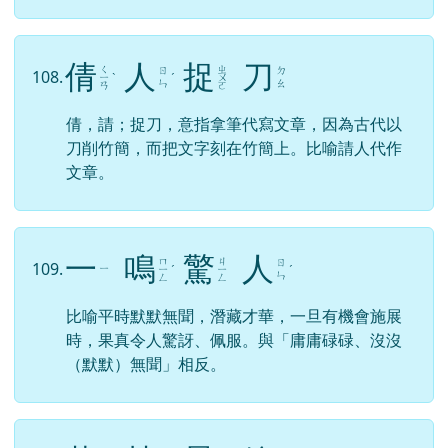
倩
人
捉
刀
ㄑ
ㄓ
ㄖ
ㄉ
108.
ㄧ
ˋ
ˊ
ㄨ
ㄣ
ㄠ
ㄢ
ㄛ
倩，請；捉刀，意指拿筆代寫文章，因為古代以
刀削竹簡，而把文字刻在竹簡上。比喻請人代作
文章。
一
鳴
驚
人
ㄇ
ㄐ
ㄖ
109.
ㄧ
ㄧ
ˊ
ㄧ
ˊ
ㄣ
ㄥ
ㄥ
比喻平時默默無聞，潛藏才華，一旦有機會施展
時，果真令人驚訝、佩服。與「庸庸碌碌、沒沒
（默默）無聞」相反。