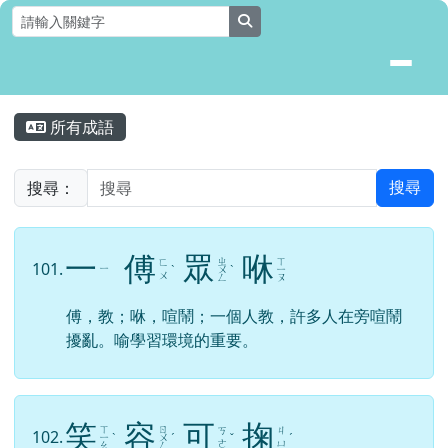
花蓮縣壽豐鄉月眉國民小學全球資
跳至主內容區
search
頁尾區域
主內容區域
所有成語
⏸
搜尋：
搜尋
一
傅
眾
咻
ㄓ
ㄒ
ㄈ
101.
ㄧ
ˋ
ㄨ
ˋ
ㄧ
ㄨ
ㄥ
ㄡ
傅，教；咻，喧鬧；一個人教，許多人在旁喧鬧
擾亂。喻學習環境的重要。
笑
容
可
掬
ㄒ
ㄖ
ㄎ
ㄐ
102.
ㄧ
ˋ
ㄨ
ˊ
ˇ
ˊ
ㄜ
ㄩ
ㄠ
ㄥ