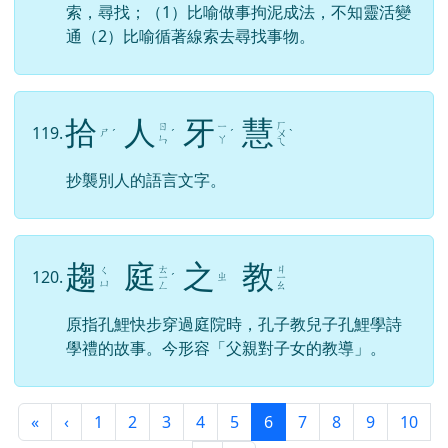
索，尋找；（1）比喻做事拘泥成法，不知靈活變
通（2）比喻循著線索去尋找事物。
拾
人
牙
慧
ㄏ
ㄖ
ㄧ
119.
ㄕ
ˊ
ˊ
ˊ
ㄨ
ˋ
ㄣ
ㄚ
ㄟ
抄襲別人的語言文字。
趨
庭
之
教
ㄊ
ㄐ
ㄑ
120.
ㄓ
ㄧ
ˊ
ㄧ
ㄩ
ㄥ
ㄠ
原指孔鯉快步穿過庭院時，孔子教兒子孔鯉學詩
學禮的故事。今形容「父親對子女的教導」。
第一頁
上一頁
(目前頁次)
«
‹
1
2
3
4
5
6
7
8
9
10