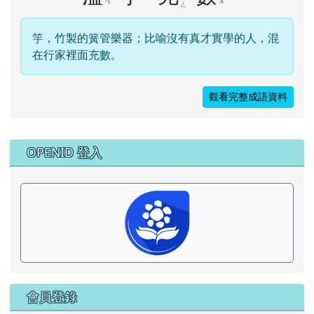
ㄢ
ㄨ
ㄥ
竽，竹製的簧管樂器；比喻沒有真才實學的人，混
在行家裡面充數。
觀看完整成語資料
右邊區域內容
OPENID 登入
會員登錄