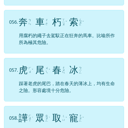
奔
車
朽
索
ㄒ
ㄙ
ㄅ
ㄔ
056.
ㄧ
ˇ
ㄨ
ˇ
ㄣ
ㄜ
ㄡ
ㄛ
用腐朽的繩子去駕馭正在狂奔的馬車。比喻所作
所為極其危險。
虎
尾
春
冰
ㄔ
ㄅ
ㄏ
ㄨ
057.
ˇ
ˇ
ㄨ
ㄧ
ㄨ
ㄟ
ㄣ
ㄥ
踩著老虎的尾巴，踏在春天的薄冰上，均有生命
之險。形容處境十分危險。
譁
眾
取
寵
ㄏ
ㄓ
ㄔ
ㄑ
058.
ㄨ
ˊ
ㄨ
ˋ
ˇ
ㄨ
ˇ
ㄩ
ㄚ
ㄥ
ㄥ