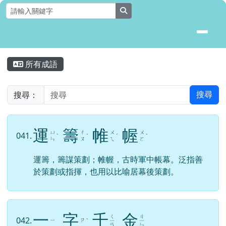
花蓮縣壽豐鄉月眉國民小學全球資
跳至主內容區
search
頁尾區域
主內容區域
所有成語
⏸
搜尋：
搜尋
運
籌
帷
幄
ㄩ
ㄔ
ㄨ
ㄨ
041.
ˋ
ˊ
ˊ
ˋ
ㄣ
ㄡ
ㄟ
ㄛ
運籌，籌謀策劃；帷幄，古時軍中帳幕。泛指善
於策劃或指揮，也用以比喻居幕後策劃。
一
字
千
金
ㄑ
ㄐ
042.
ㄧ
ㄗ
ˋ
ㄧ
ㄧ
ㄢ
ㄣ