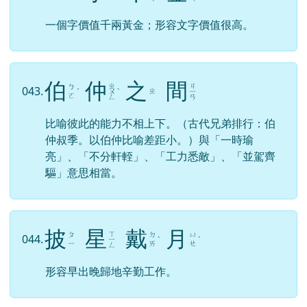
一個字價值千兩黃金；形容文字價值很高。
伯
仲
之
間
ㄓ
ㄐ
ㄅ
043.
ㄓ
ˊ
ㄨ
ˋ
ㄧ
ㄛ
ㄥ
ㄢ
比喻彼此的能力不相上下。（古代兄弟排行：伯
仲叔季。以伯仲比喻差距小。）與「一時瑜
亮」、「不分軒輊」、「工力悉敵」、「並駕齊
驅」意思相當。
披
星
戴
月
ㄒ
ㄆ
ㄉ
ㄩ
044.
ㄧ
ˋ
ˋ
ㄧ
ㄞ
ㄝ
ㄥ
形容早出晚歸地辛勤工作。