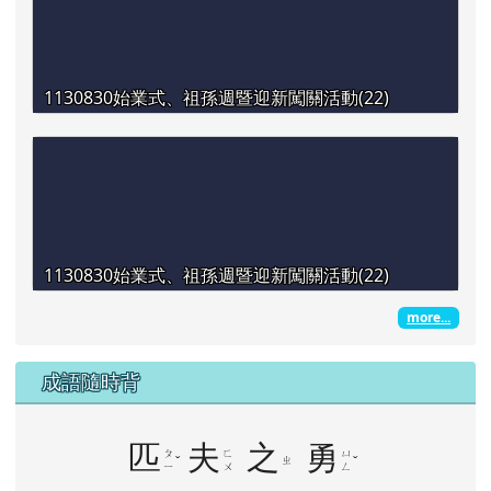
1130830始業式、祖孫週暨迎新闖關活動(22)
1130830始業式、祖孫週暨迎新闖關活動(22)
more...
成語隨時背
匹
夫
之
勇
ㄆ
ㄈ
ㄩ
ˇ
ㄓ
ˇ
ㄧ
ㄨ
ㄥ