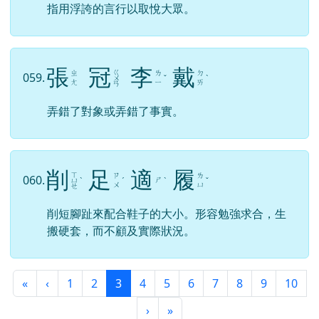
指用浮誇的言行以取悅大眾。
張
冠
李
戴
ㄍ
ㄓ
ㄌ
ㄉ
059.
ㄨ
ˇ
ˋ
ㄤ
ㄧ
ㄞ
ㄢ
弄錯了對象或弄錯了事實。
削
足
適
履
ㄒ
ㄗ
ㄌ
060.
ㄕ
ㄩ
ˋ
ˊ
ˋ
ˇ
ㄨ
ㄩ
ㄝ
削短腳趾來配合鞋子的大小。形容勉強求合，生
搬硬套，而不顧及實際狀況。
第一頁
上一頁
(目前頁次)
«
‹
1
2
3
4
5
6
7
8
9
10
下一頁
最後頁
›
»