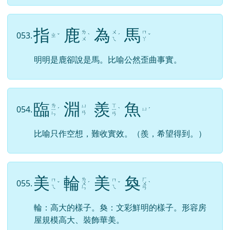
指
鹿
為
馬
ㄌ
ㄨ
ㄇ
053.
ㄓ
ˇ
ˋ
ˊ
ˇ
ㄨ
ㄟ
ㄚ
明明是鹿卻說是馬。比喻公然歪曲事實。
臨
淵
羨
魚
ㄌ
ㄒ
ㄩ
054.
ㄩ
ㄧ
ˊ
ㄧ
ˋ
ˊ
ㄢ
ㄣ
ㄢ
比喻只作空想，難收實效。（羨，希望得到。）
美
輪
美
奐
ㄌ
ㄏ
ㄇ
ㄇ
055.
ˇ
ㄨ
ˊ
ˇ
ㄨ
ˋ
ㄟ
ㄟ
ㄣ
ㄢ
輪：高大的樣子。奐：文彩鮮明的樣子。形容房
屋規模高大、裝飾華美。