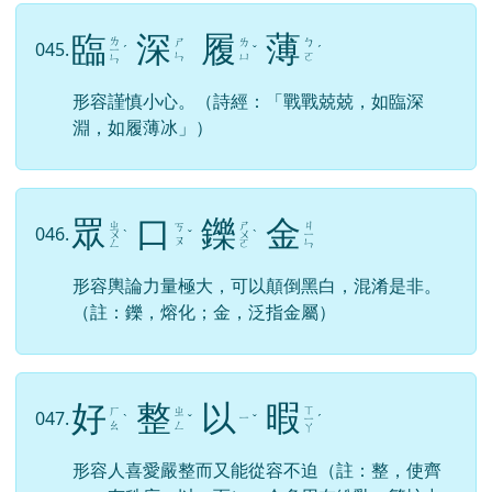
臨
深
履
薄
ㄌ
ㄕ
ㄌ
ㄅ
045.
ㄧ
ˊ
ˇ
ˊ
ㄣ
ㄩ
ㄛ
ㄣ
形容謹慎小心。（詩經：「戰戰兢兢，如臨深
淵，如履薄冰」）
眾
口
鑠
金
ㄓ
ㄕ
ㄐ
ㄎ
046.
ㄨ
ˋ
ˇ
ㄨ
ˋ
ㄧ
ㄡ
ㄥ
ㄛ
ㄣ
形容輿論力量極大，可以顛倒黑白，混淆是非。
（註：鑠，熔化；金，泛指金屬）
好
整
以
暇
ㄒ
ㄏ
ㄓ
047.
ㄧ
ˋ
ˇ
ˇ
ㄧ
ˊ
ㄠ
ㄥ
ㄚ
形容人喜愛嚴整而又能從容不迫（註：整，使齊