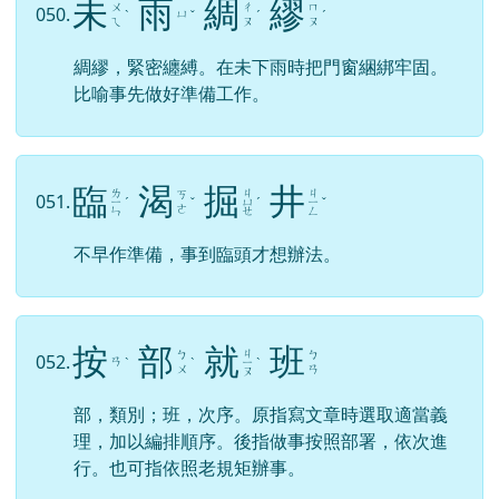
未
雨
綢
繆
ㄨ
ㄔ
ㄇ
050.
ㄩ
ˋ
ˇ
ˊ
ˊ
ㄟ
ㄡ
ㄡ
綢繆，緊密纏縛。在未下雨時把門窗綑綁牢固。
比喻事先做好準備工作。
臨
渴
掘
井
ㄌ
ㄐ
ㄐ
ㄎ
051.
ㄧ
ˊ
ˇ
ㄩ
ˊ
ㄧ
ˇ
ㄜ
ㄣ
ㄝ
ㄥ
不早作準備，事到臨頭才想辦法。
按
部
就
班
ㄐ
ㄅ
ㄅ
052.
ㄢ
ˋ
ˋ
ㄧ
ˋ
ㄨ
ㄢ
ㄡ
部，類別；班，次序。原指寫文章時選取適當義
理，加以編排順序。後指做事按照部署，依次進
行。也可指依照老規矩辦事。