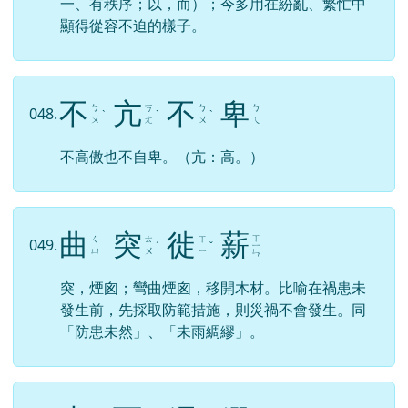
一、有秩序；以，而）；今多用在紛亂、繁忙中
顯得從容不迫的樣子。
不
亢
不
卑
ㄅ
ㄎ
ㄅ
ㄅ
048.
ˋ
ˋ
ˋ
ㄨ
ㄤ
ㄨ
ㄟ
不高傲也不自卑。（亢：高。）
曲
突
徙
薪
ㄒ
ㄑ
ㄊ
ㄒ
049.
ˊ
ˇ
ㄧ
ㄩ
ㄨ
ㄧ
ㄣ
突，煙囪；彎曲煙囪，移開木材。比喻在禍患未
發生前，先採取防範措施，則災禍不會發生。同
「防患未然」、「未雨綢繆」。