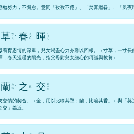
勤勉努力，不懈怠。意同「孜孜不倦」、「焚膏繼晷」、「夙夜
草
春
暉
ㄔ
ㄏ
ㄘ
ˇ
ㄨ
ㄨ
ㄠ
ㄣ
ㄟ
母養育恩情的深重，兒女竭盡心力亦難以回報。（寸草，一寸長
暉，春天溫暖的陽光，指父母對兒女細心的呵護與教養）
蘭
之
交
ㄐ
ㄌ
ㄓ
ˊ
ㄧ
ㄢ
ㄠ
友交情的契合。（金，用以比喻其堅；蘭，比喻其香。）與「莫
之交」義近。