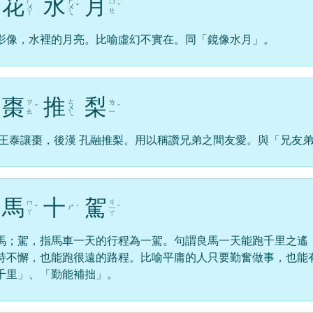
花
水
月
ㄏ
ㄕ
ㄩ
ㄨ
ㄨ
ˇ
ˋ
ㄝ
ㄚ
ㄟ
影像，水裡的月亮。比喻虛幻不實在。同「鏡像水月」。
棗
推
梨
ㄊ
ㄗ
ㄌ
ˇ
ㄨ
ˊ
ㄠ
ㄧ
ㄟ
 王泰讓棗，後漢 孔融推梨。用以稱讚兄弟之間友愛。與「兄友
馬
十
駕
ㄐ
ㄇ
ㄕ
ˇ
ˊ
ㄧ
ˋ
ㄚ
ㄚ
馬；駕，指馬車一天的行程為一駕。句謂良馬一天能跑千里之遙
持不懈，也能跑很遠的路程。比喻平庸的人只要勤奮做事，也能
千里」、「勤能補拙」。