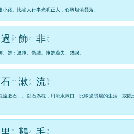
走小路。比喻人行事光明正大，心胸坦蕩磊落。
過
飾
非
ㄍ
ㄈ
ㄕ
ㄨ
ˋ
ˋ
ㄟ
ㄛ
飾。飾：遮掩、偽裝。掩飾過失、錯誤。
石
漱
流
ㄌ
ㄕ
ㄕ
ˊ
ˋ
ㄧ
ˊ
ㄨ
ㄡ
枕流漱石」。以石為枕，用流水漱口。比喻過隱居的生活，或隱
里
鵝
毛
ㄌ
ㄇ
ㄜ
ˇ
ˊ
ˊ
ㄧ
ㄠ