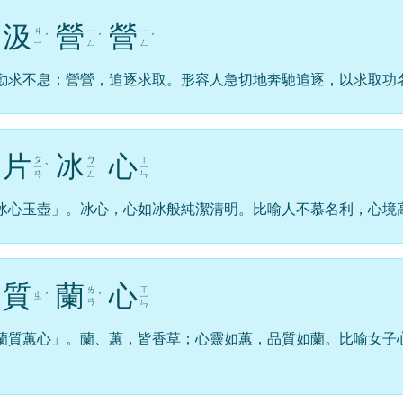
汲
營
營
ㄐ
ㄧ
ㄧ
ˊ
ˊ
ˊ
ㄧ
ㄥ
ㄥ
勤求不息；營營，追逐求取。形容人急切地奔馳追逐，以求取功
片
冰
心
ㄆ
ㄅ
ㄒ
ㄧ
ˋ
ㄧ
ㄧ
ㄢ
ㄥ
ㄣ
冰心玉壺」。冰心，心如冰般純潔清明。比喻人不慕名利，心境
質
蘭
心
ㄒ
ㄌ
ㄓ
ˊ
ˊ
ㄧ
ㄢ
ㄣ
蘭質蕙心」。蘭、蕙，皆香草；心靈如蕙，品質如蘭。比喻女子