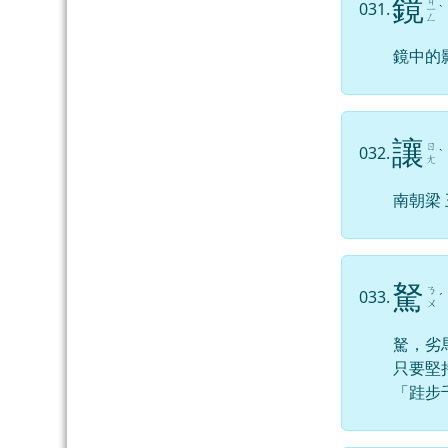
鏡
ㄐ
031.
ㄧ
ˋ
ㄥ
鏡中的
讓
ㄖ
032.
ˋ
ㄤ
南朝梁
駑
ㄋ
033.
ˊ
ㄨ
駑，劣
只要堅
「跬步