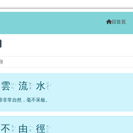
學全球資訊網
回首頁
區域
雲
流
水
ㄌ
ㄕ
ㄩ
ˊ
ㄧ
ˊ
ㄨ
ˇ
ㄣ
ㄡ
ㄟ
章非常自然，毫不呆板。
不
由
徑
ㄐ
ㄅ
ㄧ
ˋ
ˊ
ㄧ
ˋ
ㄨ
ㄡ
ㄥ