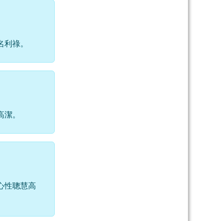
名利祿。
高潔。
心性聰慧高