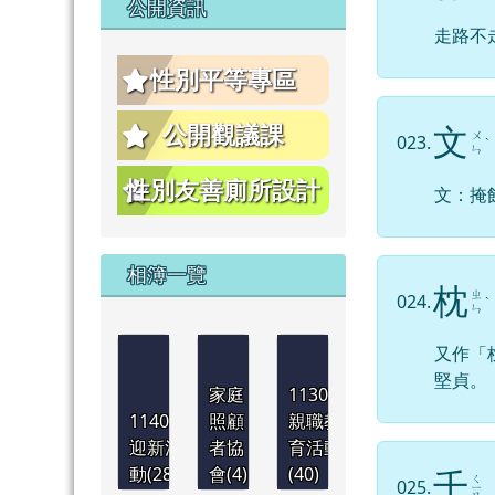
公開資訊
走路不
性別平等專區
公開觀議課
文
ㄨ
023.
ˋ
ㄣ
性別友善廁所設計
文：掩
相簿一覽
枕
ㄓ
024.
ˋ
ㄣ
又作「
堅貞。
家庭
1130921
1140901
照顧
親職教
迎新活
者協
育活動
動(28)
會(4)
(40)
千
ㄑ
025.
ㄧ
1130830
1130830
1130830