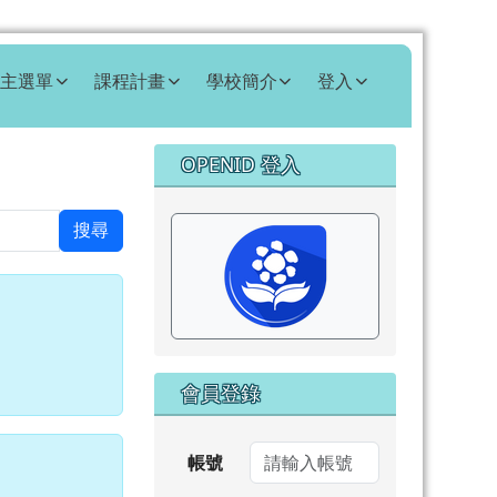
主選單
課程計畫
學校簡介
登入
右邊區域內容
OPENID 登入
⏸
搜尋
會員登錄
帳號