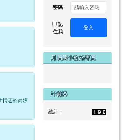
密碼
記
登入
住我
月眉國小粉絲專頁
計數器
士情志的高潔
總計：