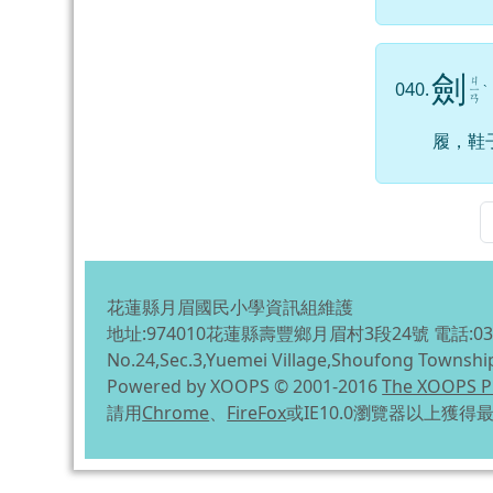
劍
ㄐ
040.
ㄧ
ˋ
ㄢ
履，鞋
花蓮縣月眉國民小學資訊組維護
地址:974010花蓮縣壽豐鄉月眉村3段24號 電話:03-863
No.24,Sec.3,Yuemei Village,Shoufong Townshi
Powered by XOOPS © 2001-2016
The XOOPS P
請用
Chrome
、
FireFox
或IE10.0瀏覽器以上獲