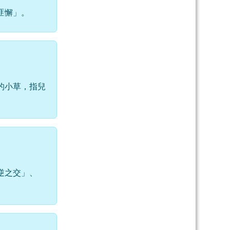
匪懈」。
的小草，指兒
逆之交」、