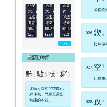
ㄢ
始業
始業
始業
喻禮物
式、祖
式、祖
式、祖
孫週暨
孫週暨
孫週暨
迎新闖
迎新闖
迎新闖
關活動
關活動
關活動
鍥
ㄑ
026.
ㄧ
ˋ
(23)
(22)
(22)
ㄝ
more...
比喻做
成語隨時背
空
ㄎ
027.
ㄨ
ㄥ
黔
驢
技
窮
ㄑ
ㄑ
ㄌ
ㄐ
ˊ
ˊ
ˋ
ˊ
ㄧ
ㄩ
ㄩ
ㄧ
比喻事
ㄢ
ㄥ
比喻人拙劣的技能已
經使完，而終至露出
孜
無能的本質。
028.
ㄗ