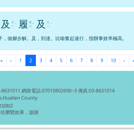
及
履
及
ㄐ
ㄌ
ㄐ
ˊ
ˇ
ˊ
ㄧ
ㄩ
ㄧ
子，做腳步解。及，到達。比喻奮起速行，指辦事效率極高。
第一頁
上一頁
(目前頁次)
下
«
‹
1
2
3
4
5
6
7
8
9
10
›
1011 網路電話:07010802690~3 傳真:03-8631014
p,Hualien County
roject
得最佳瀏覽效果，謝謝