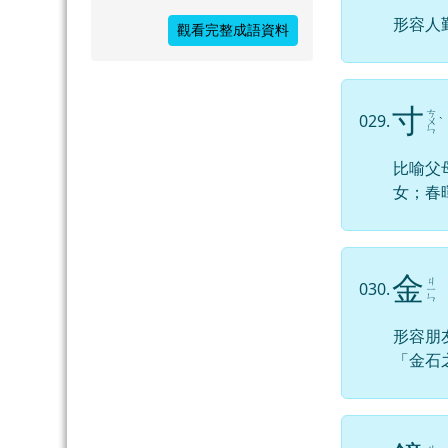
形容人
觀看完整成語資料
寸
ㄘ
029.
ㄨ
ˋ
ㄣ
比喻父
女；春
金
ㄐ
030.
ㄧ
ㄣ
形容朋
「金石