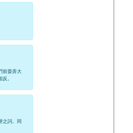
門前耍弄大
相反。
譽之詞。同