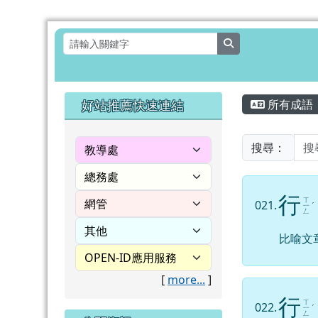
花蓮縣壽豐鄉月眉國民小
跳至主內容區
search
頁尾區域
主內容
左邊區域內容
好站推薦快速連結
所有成語
搜尋：
行
ㄒ
021.
ㄧ
ˊ
ㄥ
比喻文
[
more...
]
行
ㄒ
022.
ㄧ
ˊ
ㄥ