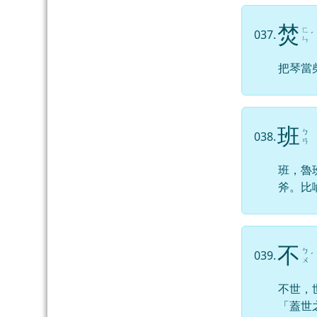
焚
ㄈ
037.
ˊ
ㄣ
把琴當
班
ㄅ
038.
ㄢ
班，魯
斧。比
不
ㄅ
039.
ˊ
ㄨ
不世，
「蓋世