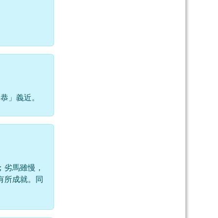
弟恭」義近。
；劣馬雖慢，
有所成就。同