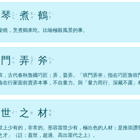
琴
煮
鶴
ㄑ
ㄓ
ㄏ
ㄧ
ˊ
ˇ
ˋ
ㄨ
ㄜ
ㄣ
柴燒，烹煮鶴來吃。比喻極殺風景的事。
門
弄
斧
ㄋ
ㄇ
ㄈ
ˊ
ㄨ
ˋ
ˇ
ㄣ
ㄨ
ㄥ
班，古代春秋魯國巧匠；弄，耍弄。「班門弄斧」指在巧匠魯班
喻在行家面前賣弄本事，不自量力。與「量力而行、深藏不露」
世
之
材
ㄘ
ㄕ
ㄓ
ˋ
ˊ
ㄞ
世上少有的，非常的。形容當世少有，極出色的人材；是推崇讚
之才」（註：蓋世，超過、高出當代之上）。