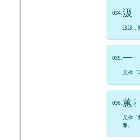
汲
ㄐ
034.
ˊ
ㄧ
汲汲，
一
035.
ㄧ
又作「
蕙
ㄏ
036.
ㄨ
ˋ
ㄟ
又作「
雅。