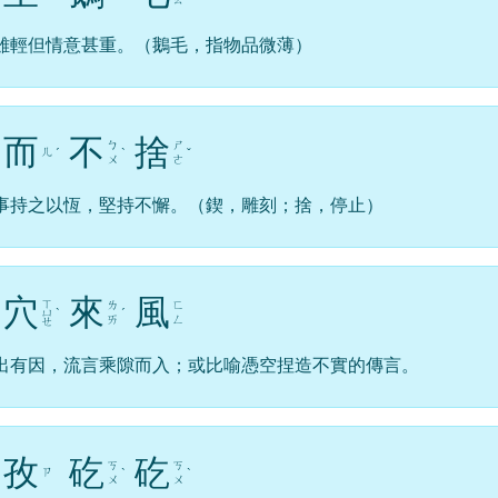
雖輕但情意甚重。（鵝毛，指物品微薄）
而
不
捨
ㄅ
ㄕ
ㄦ
ˊ
ˋ
ˇ
ㄨ
ㄜ
事持之以恆，堅持不懈。（鍥，雕刻；捨，停止）
穴
來
風
ㄒ
ㄌ
ㄈ
ㄩ
ˋ
ˊ
ㄞ
ㄥ
ㄝ
出有因，流言乘隙而入；或比喻憑空捏造不實的傳言。
孜
矻
矻
ㄎ
ㄎ
ㄗ
ˋ
ˋ
ㄨ
ㄨ