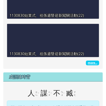
1130830始業式、祖孫週暨迎新闖關活動(22)
1130830始業式、祖孫週暨迎新闖關活動(22)
more...
成語隨時背
人
謀
不
臧
ㄖ
ㄇ
ㄅ
ㄗ
ˊ
ˊ
ˋ
ㄣ
ㄡ
ㄨ
ㄤ