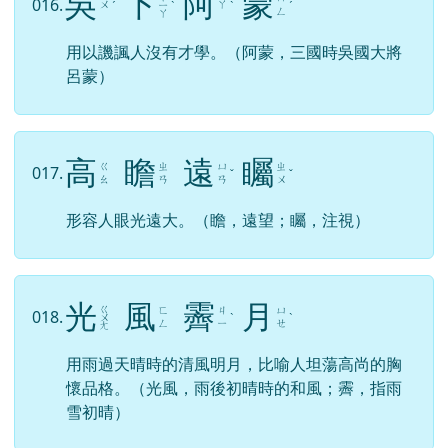
吳
下
阿
蒙
016.
ㄨ
ㄚ
ˊ
ㄧ
ˋ
ˋ
ˊ
ㄥ
ㄚ
用以譏諷人沒有才學。（阿蒙，三國時吳國大將
呂蒙）
高
瞻
遠
矚
ㄍ
ㄓ
ㄩ
ㄓ
017.
ˇ
ˇ
ㄠ
ㄢ
ㄢ
ㄨ
形容人眼光遠大。（瞻，遠望；矚，注視）
光
風
霽
月
ㄍ
ㄈ
ㄐ
ㄩ
018.
ㄨ
ˋ
ˋ
ㄥ
ㄧ
ㄝ
ㄤ
用雨過天晴時的清風明月，比喻人坦蕩高尚的胸
懷品格。（光風，雨後初晴時的和風；霽，指雨
雪初晴）