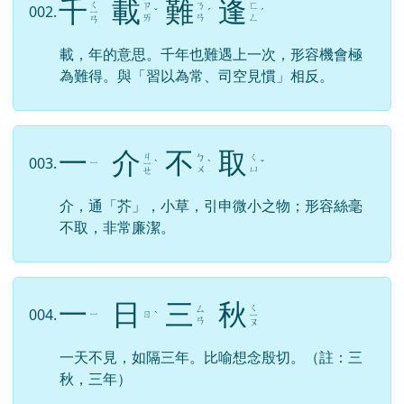
千
載
難
逢
ㄑ
ㄗ
ㄋ
ㄈ
002.
ㄧ
ˇ
ˊ
ˊ
ㄞ
ㄢ
ㄥ
ㄢ
載，年的意思。千年也難遇上一次，形容機會極
為難得。與「習以為常、司空見慣」相反。
一
介
不
取
ㄐ
ㄅ
ㄑ
003.
ㄧ
ㄧ
ˋ
ˋ
ˇ
ㄨ
ㄩ
ㄝ
介，通「芥」，小草，引申微小之物；形容絲毫
不取，非常廉潔。
一
日
三
秋
ㄑ
ㄙ
004.
ㄧ
ㄖ
ˋ
ㄧ
ㄢ
ㄡ
一天不見，如隔三年。比喻想念殷切。（註：三
秋，三年）