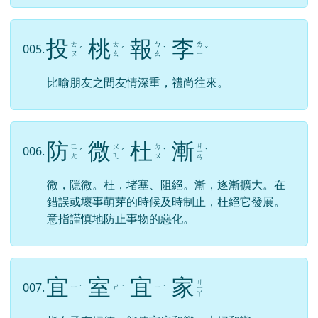
投
桃
報
李
ㄊ
ㄊ
ㄅ
ㄌ
005.
ˊ
ˊ
ˋ
ˇ
ㄡ
ㄠ
ㄠ
ㄧ
比喻朋友之間友情深重，禮尚往來。
防
微
杜
漸
ㄐ
ㄈ
ㄨ
ㄉ
006.
ˊ
ˊ
ˋ
ㄧ
ˋ
ㄤ
ㄟ
ㄨ
ㄢ
微，隱微。杜，堵塞、阻絕。漸，逐漸擴大。在
錯誤或壞事萌芽的時候及時制止，杜絕它發展。
意指謹慎地防止事物的惡化。
宜
室
宜
家
ㄐ
007.
ㄧ
ㄕ
ㄧ
ˊ
ˋ
ˊ
ㄧ
ㄚ