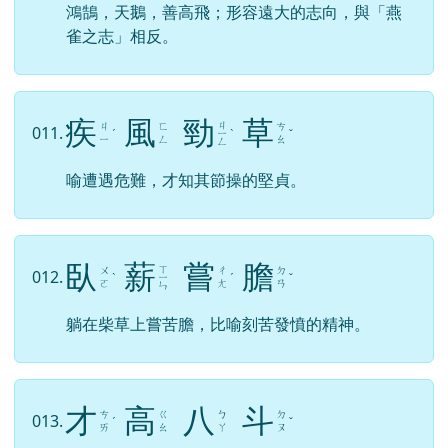
鴻鵠，天鵝，善高飛；形容遠大的志向，與「燕
雀之志」相反。
疾
風
勁
草
ㄐ
ㄐ
ㄈ
ㄘ
011.
ˊ
ㄧ
ˋ
ˇ
ㄧ
ㄥ
ㄠ
ㄥ
喻遭遇危難，才知其節操的堅貞。
臥
薪
嘗
膽
ㄒ
ㄨ
ㄔ
ㄉ
012.
ˋ
ㄧ
ˊ
ˇ
ㄛ
ㄤ
ㄢ
ㄣ
躺在柴草上嘗苦膽，比喻刻苦發憤的精神。
才
高
八
斗
ㄘ
ㄍ
ㄅ
ㄉ
013.
ˊ
ˇ
ㄞ
ㄠ
ㄚ
ㄡ