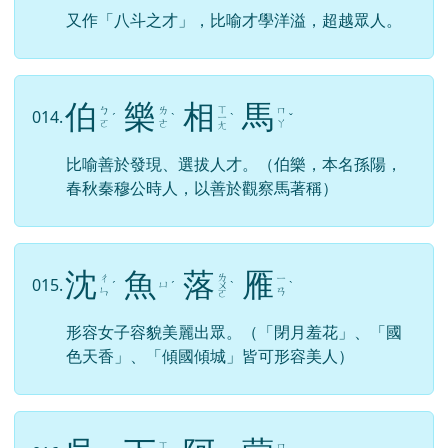
又作「八斗之才」，比喻才學洋溢，超越眾人。
伯
樂
相
馬
ㄒ
ㄅ
ㄌ
ㄇ
014.
ˊ
ˋ
ㄧ
ˋ
ˇ
ㄛ
ㄜ
ㄚ
ㄤ
比喻善於發現、選拔人才。（伯樂，本名孫陽，
春秋秦穆公時人，以善於觀察馬著稱）
沈
魚
落
雁
ㄌ
ㄔ
ㄧ
015.
ㄩ
ˊ
ˊ
ㄨ
ˋ
ˋ
ㄣ
ㄢ
ㄛ
形容女子容貌美麗出眾。（「閉月羞花」、「國
色天香」、「傾國傾城」皆可形容美人）
ㄒ
ㄇ