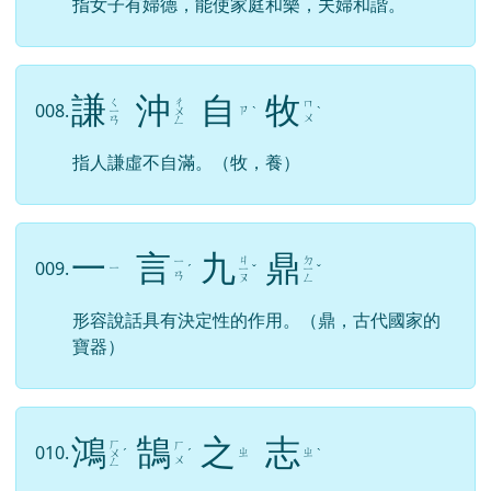
指女子有婦德，能使家庭和樂，夫婦和諧。
謙
沖
自
牧
ㄑ
ㄔ
ㄇ
008.
ㄗ
ㄧ
ㄨ
ˋ
ˋ
ㄨ
ㄢ
ㄥ
指人謙虛不自滿。（牧，養）
一
言
九
鼎
ㄐ
ㄉ
ㄧ
009.
ㄧ
ˊ
ㄧ
ˇ
ㄧ
ˇ
ㄢ
ㄡ
ㄥ
形容說話具有決定性的作用。（鼎，古代國家的
寶器）
鴻
鵠
之
志
ㄏ
ㄏ
010.
ㄓ
ㄓ
ㄨ
ˊ
ˊ
ˋ
ㄨ
ㄥ