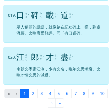
口
碑
載
道
ㄎ
ㄅ
ㄗ
ㄉ
019.
ˇ
ˋ
ˋ
ㄡ
ㄟ
ㄞ
ㄠ
眾人稱頌的話語，就像刻在記功碑上一樣，到處
流傳。比喻廣受好評。同「有口皆碑」
江
郎
才
盡
ㄐ
ㄐ
ㄌ
ㄘ
020.
ㄧ
ˊ
ˊ
ㄧ
ˋ
ㄤ
ㄞ
ㄤ
ㄣ
南朝文學家江淹，少有文名，晚年文思漸衰。比
喻才情文思的減退。
(目前頁次)
«
‹
1
2
3
4
5
6
7
8
9
10
下一頁
最後頁
›
»