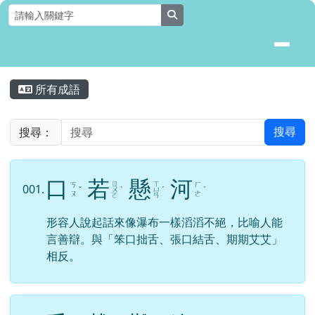
花蓮縣壽豐鄉月眉國民小學全球資
跳至主內容區
search
頁尾區域
主內容區域
所有成語
⏸
搜尋：
搜尋
口
若
懸
河
ㄖ
ㄒ
ㄎ
ㄏ
001.
ˇ
ㄨ
ˋ
ㄩ
ˊ
ˊ
ㄡ
ㄜ
ㄛ
ㄢ
形容人說起話來像瀑布一樣滔滔不絕，比喻人能
言善辯。與「笨口拙舌、張口結舌、期期艾艾」
相反。