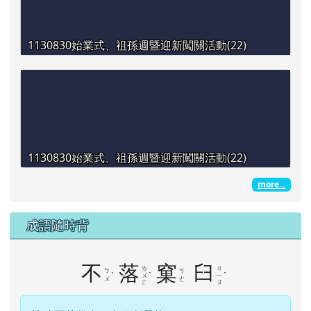
1130830始業式、祖孫週暨迎新闖關活動(22)
1130830始業式、祖孫週暨迎新闖關活動(22)
more...
成語隨時背
不
落
窠
臼
ㄌ
ㄐ
ㄅ
ㄎ
ˋ
ˋ
ˋ
ㄨ
ㄧ
ㄨ
ㄜ
ㄛ
ㄡ