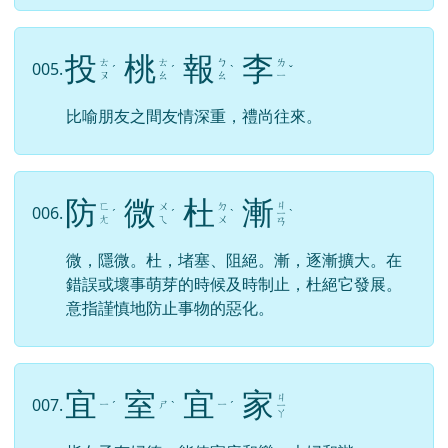
投
桃
報
李
ㄊ
ㄊ
ㄅ
ㄌ
005.
ˊ
ˊ
ˋ
ˇ
ㄡ
ㄠ
ㄠ
ㄧ
比喻朋友之間友情深重，禮尚往來。
防
微
杜
漸
ㄐ
ㄈ
ㄨ
ㄉ
006.
ˊ
ˊ
ˋ
ㄧ
ˋ
ㄤ
ㄟ
ㄨ
ㄢ
微，隱微。杜，堵塞、阻絕。漸，逐漸擴大。在
錯誤或壞事萌芽的時候及時制止，杜絕它發展。
意指謹慎地防止事物的惡化。
宜
室
宜
家
ㄐ
007.
ㄧ
ㄕ
ㄧ
ˊ
ˋ
ˊ
ㄧ
ㄚ