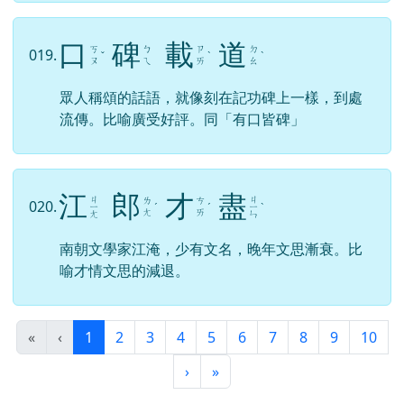
口
碑
載
道
ㄎ
ㄅ
ㄗ
ㄉ
019.
ˇ
ˋ
ˋ
ㄡ
ㄟ
ㄞ
ㄠ
眾人稱頌的話語，就像刻在記功碑上一樣，到處
流傳。比喻廣受好評。同「有口皆碑」
江
郎
才
盡
ㄐ
ㄐ
ㄌ
ㄘ
020.
ㄧ
ˊ
ˊ
ㄧ
ˋ
ㄤ
ㄞ
ㄤ
ㄣ
南朝文學家江淹，少有文名，晚年文思漸衰。比
喻才情文思的減退。
(目前頁次)
«
‹
1
2
3
4
5
6
7
8
9
10
下一頁
最後頁
›
»