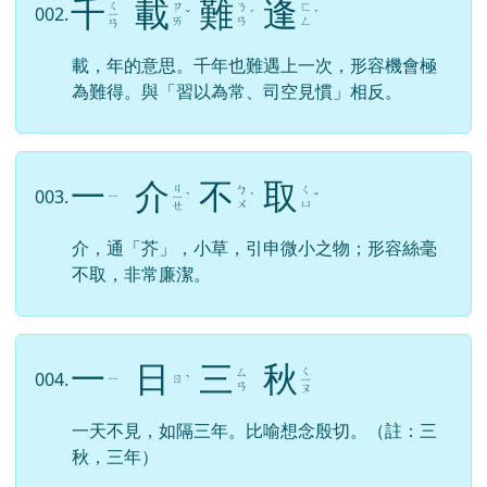
千
載
難
逢
ㄑ
ㄗ
ㄋ
ㄈ
002.
ㄧ
ˇ
ˊ
ˊ
ㄞ
ㄢ
ㄥ
ㄢ
載，年的意思。千年也難遇上一次，形容機會極
為難得。與「習以為常、司空見慣」相反。
一
介
不
取
ㄐ
ㄅ
ㄑ
003.
ㄧ
ㄧ
ˋ
ˋ
ˇ
ㄨ
ㄩ
ㄝ
介，通「芥」，小草，引申微小之物；形容絲毫
不取，非常廉潔。
一
日
三
秋
ㄑ
ㄙ
004.
ㄧ
ㄖ
ˋ
ㄧ
ㄢ
ㄡ
一天不見，如隔三年。比喻想念殷切。（註：三
秋，三年）