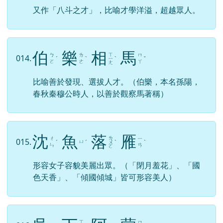
又作「八斗之才」，比喻才學洋溢，超越眾人。
伯
樂
相
馬
ㄒ
ㄅ
ㄌ
ㄇ
014.
ˊ
ˋ
ㄧ
ˋ
ˇ
ㄛ
ㄜ
ㄚ
ㄤ
比喻善於發現、選拔人才。（伯樂，本名孫陽，
春秋秦穆公時人，以善於觀察馬著稱）
沈
魚
落
雁
ㄌ
ㄔ
ㄧ
015.
ㄩ
ˊ
ˊ
ㄨ
ˋ
ˋ
ㄣ
ㄢ
ㄛ
形容女子容貌美麗出眾。（「閉月羞花」、「國
色天香」、「傾國傾城」皆可形容美人）
ㄒ
ㄇ