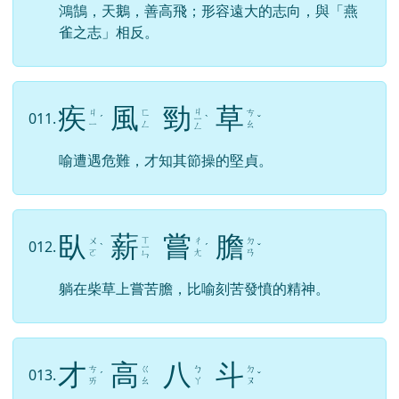
鴻鵠，天鵝，善高飛；形容遠大的志向，與「燕
雀之志」相反。
疾
風
勁
草
ㄐ
ㄐ
ㄈ
ㄘ
011.
ˊ
ㄧ
ˋ
ˇ
ㄧ
ㄥ
ㄠ
ㄥ
喻遭遇危難，才知其節操的堅貞。
臥
薪
嘗
膽
ㄒ
ㄨ
ㄔ
ㄉ
012.
ˋ
ㄧ
ˊ
ˇ
ㄛ
ㄤ
ㄢ
ㄣ
躺在柴草上嘗苦膽，比喻刻苦發憤的精神。
才
高
八
斗
ㄘ
ㄍ
ㄅ
ㄉ
013.
ˊ
ˇ
ㄞ
ㄠ
ㄚ
ㄡ