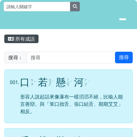
花蓮縣壽豐鄉月眉國民小學全球資
跳至主內容區
search
頁尾區域
主內容區域
所有成語
⏸
搜尋：
搜尋
口
若
懸
河
ㄖ
ㄒ
ㄎ
ㄏ
001.
ˇ
ㄨ
ˋ
ㄩ
ˊ
ˊ
ㄡ
ㄜ
ㄛ
ㄢ
形容人說起話來像瀑布一樣滔滔不絕，比喻人能
言善辯。與「笨口拙舌、張口結舌、期期艾艾」
相反。