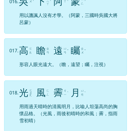
吳
下
阿
蒙
016.
ㄨ
ㄚ
ˊ
ㄧ
ˋ
ˋ
ˊ
ㄥ
ㄚ
用以譏諷人沒有才學。（阿蒙，三國時吳國大將
呂蒙）
高
瞻
遠
矚
ㄍ
ㄓ
ㄩ
ㄓ
017.
ˇ
ˇ
ㄠ
ㄢ
ㄢ
ㄨ
形容人眼光遠大。（瞻，遠望；矚，注視）
光
風
霽
月
ㄍ
ㄈ
ㄐ
ㄩ
018.
ㄨ
ˋ
ˋ
ㄥ
ㄧ
ㄝ
ㄤ
用雨過天晴時的清風明月，比喻人坦蕩高尚的胸
懷品格。（光風，雨後初晴時的和風；霽，指雨
雪初晴）