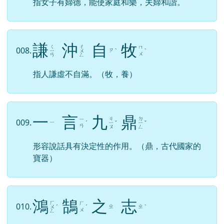
指女子有婦德，能使家庭和樂，夫婦和諧。
謙
沖
自
牧
ㄑ
ㄔ
ㄇ
008.
ㄗ
ㄧ
ㄨ
ˋ
ˋ
ㄨ
ㄢ
ㄥ
指人謙虛不自滿。（牧，養）
一
言
九
鼎
ㄐ
ㄉ
ㄧ
009.
ㄧ
ˊ
ㄧ
ˇ
ㄧ
ˇ
ㄢ
ㄡ
ㄥ
形容說話具有決定性的作用。（鼎，古代國家的
寶器）
鴻
鵠
之
志
ㄏ
ㄏ
010.
ㄓ
ㄓ
ㄨ
ˊ
ˊ
ˋ
ㄨ
ㄥ