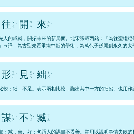
往
開
來
ㄨ
ㄎ
ㄌ
ˇ
ˊ
ㄤ
ㄞ
ㄞ
先人的成就，開拓未來的新局面。北宋張載西銘：「為往聖繼絕
」→譯：為古聖先賢承繼中斷的學術，為萬代子孫開創永久的太
形
見
絀
ㄒ
ㄐ
ㄔ
ㄧ
ˊ
ㄧ
ˋ
ˋ
ㄨ
ㄥ
ㄢ
比較；絀，不足。表示兩相比較，顯出其中一方的拙劣。也用作
謀
不
臧
ㄇ
ㄅ
ㄗ
ˊ
ˋ
ㄡ
ㄨ
ㄤ
畫；臧，善、好；句謂人的謀畫不妥善。常用以說明事情失敗的