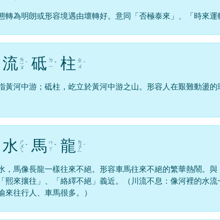
態轉為明朗或形容境遇由壞轉好。意同「否極泰來」、「時來運
流
砥
柱
ㄌ
ㄉ
ㄓ
ㄧ
ˊ
ˇ
ˋ
ㄧ
ㄨ
ㄡ
指黃河中游；砥柱，屹立於黃河中游之山。形容人在艱難動盪的
水
馬
龍
ㄕ
ㄌ
ㄇ
ㄨ
ˇ
ˇ
ㄨ
ˊ
ㄚ
ㄟ
ㄥ
水，馬像長龍一樣往來不絕。形容車馬往來不絕的繁華熱鬧。與
「熙來攘往」、「絡繹不絕」義近。（川流不息：像河裡的水流
喻來往行人、車馬很多。）