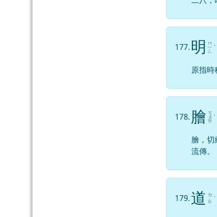
二八，
明
ㄇ
177.
ㄧ
ˊ
ㄥ
原指時
膾
ㄎ
178.
ㄨ
ˋ
ㄞ
膾，切
流傳。
道
ㄉ
179.
ˋ
ㄠ