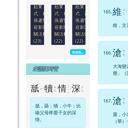
始業
始業
始業
維
ㄨ
165.
ˊ
式、祖
式、祖
式、祖
ㄟ
孫週暨
孫週暨
孫週暨
維，文
迎新闖
迎新闖
迎新闖
關活動
關活動
關活動
(23)
(22)
(22)
滄
ㄘ
more...
166.
ㄤ
大海變
成語隨時背
塵」（
舐
犢
情
深
ㄑ
ㄉ
ㄕ
ㄕ
ˋ
ˊ
ˊ
ㄧ
ㄨ
ㄣ
ㄥ
滄
ㄘ
167.
ㄤ
舐，舔；犢，小牛；比
喻父母疼愛子女的深
粟，小
情。
（華）