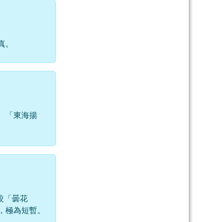
真。
、「東海揚
較「曇花
，極為短暫。