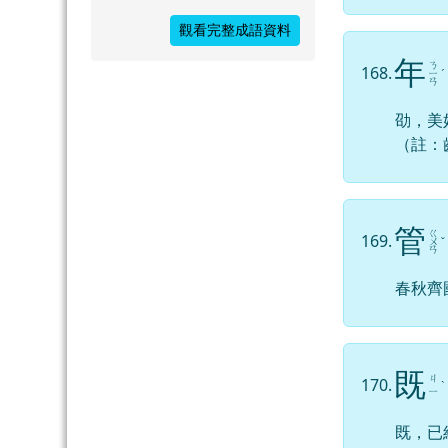
觀看完整成語資料
年
ㄋ
168.
ㄧ
ˊ
ㄢ
劭，美
（註：
管
ㄍ
169.
ㄨ
ˇ
ㄢ
春秋齊
既
ㄐ
170.
ˋ
ㄧ
既，已