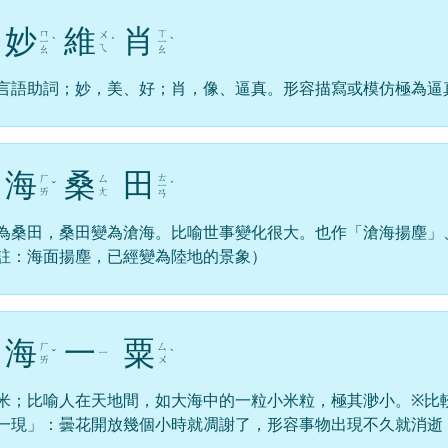
妙
維
肖
ㄇ
ㄒ
ㄨ
ㄧ
ˋ
ˊ
ㄧ
ˋ
ㄟ
ㄠ
ㄠ
言語助詞；妙，美、好；肖，像、逼真。形容描寫或模仿極為逼
海
桑
田
ㄊ
ㄏ
ㄙ
ˇ
ㄧ
ˊ
ㄞ
ㄤ
ㄢ
為桑田，桑田變為滄海。比喻世事變化很大。也作「滄海揚塵」
註：海面揚塵，已經變為陸地的景象）
海
一
粟
ㄏ
ㄙ
ㄧ
ˇ
ˋ
ㄞ
ㄨ
米；比喻人在天地間，如大海中的一粒小米粒，極其渺小。※比
一現」：曇花開放幾個小時就凋謝了，形容事物出現不久就消逝