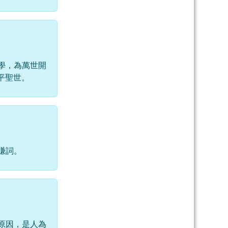
學，為萬世開
平聖世。
謙詞。
原因，是人為