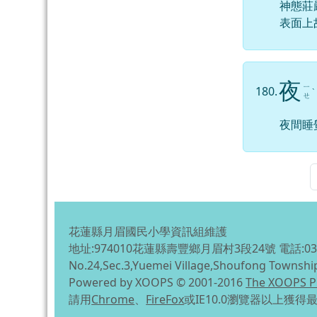
神態莊
表面上
夜
ㄧ
180.
ˋ
ㄝ
夜間睡
花蓮縣月眉國民小學資訊組維護
地址:974010花蓮縣壽豐鄉月眉村3段24號 電話:03-863
No.24,Sec.3,Yuemei Village,Shoufong Townshi
Powered by XOOPS © 2001-2016
The XOOPS P
請用
Chrome
、
FireFox
或IE10.0瀏覽器以上獲