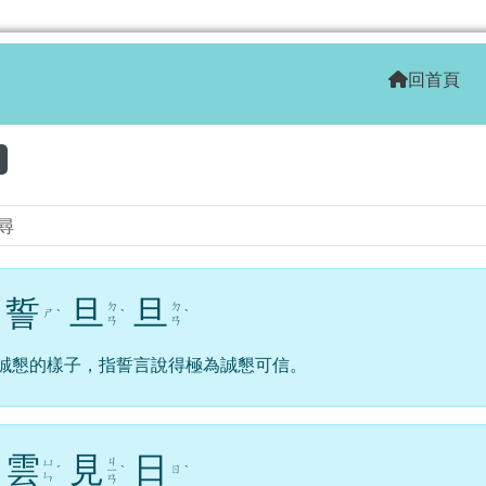
學全球資訊網
回首頁
區域
誓
旦
旦
ㄉ
ㄉ
ㄕ
ˋ
ˋ
ˋ
ㄢ
ㄢ
誠懇的樣子，指誓言說得極為誠懇可信。
雲
見
日
ㄐ
ㄩ
ㄖ
ˊ
ㄧ
ˋ
ˋ
ㄣ
ㄢ