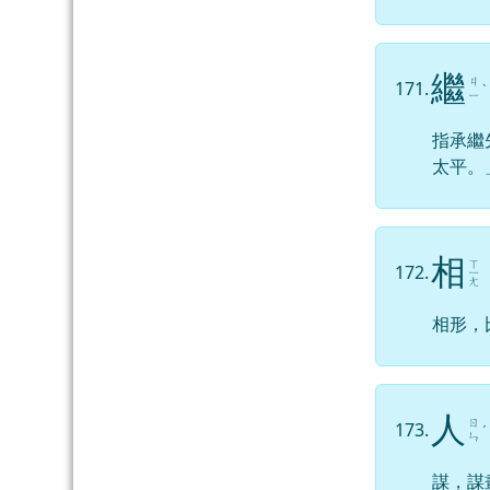
繼
ㄐ
171.
ˋ
ㄧ
指承繼
太平。
相
ㄒ
172.
ㄧ
ㄤ
相形，
人
ㄖ
173.
ˊ
ㄣ
謀，謀