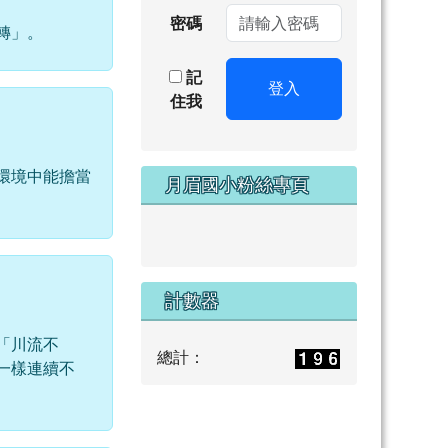
密碼
轉」。
記
登入
住我
環境中能擔當
月眉國小粉絲專頁
計數器
「川流不
總計：
一樣連續不