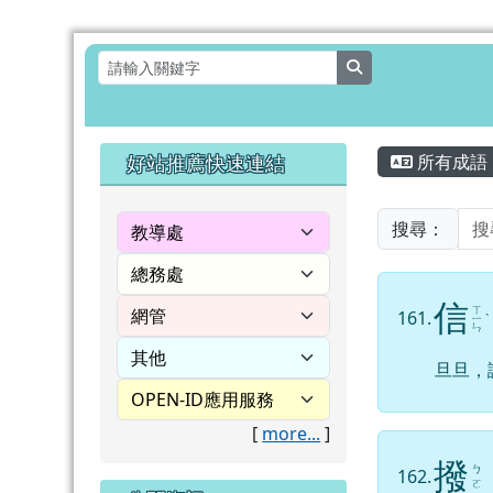
花蓮縣壽豐鄉月眉國民小
跳至主內容區
search
頁尾區域
主內容
左邊區域內容
好站推薦快速連結
所有成語
搜尋：
信
ㄒ
161.
ㄧ
ˋ
ㄣ
旦旦，
[
more...
]
撥
ㄅ
162.
ㄛ