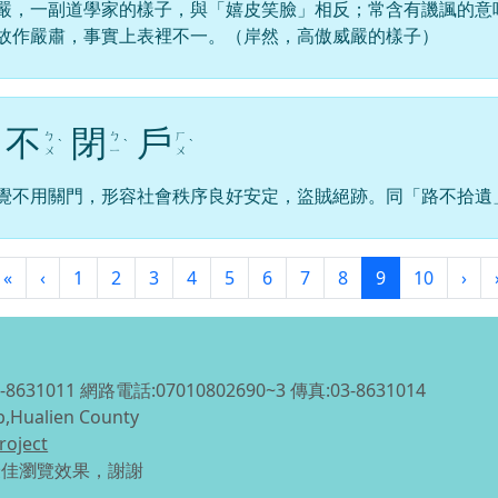
嚴，一副道學家的樣子，與「嬉皮笑臉」相反；常含有譏諷的意
故作嚴肅，事實上表裡不一。（岸然，高傲威嚴的樣子）
不
閉
戶
ㄅ
ㄅ
ㄏ
ˋ
ˋ
ˋ
ㄨ
ㄧ
ㄨ
覺不用關門，形容社會秩序良好安定，盜賊絕跡。同「路不拾遺
第一頁
上一頁
(目前頁次)
下
«
‹
1
2
3
4
5
6
7
8
9
10
›
1011 網路電話:07010802690~3 傳真:03-8631014
p,Hualien County
roject
得最佳瀏覽效果，謝謝