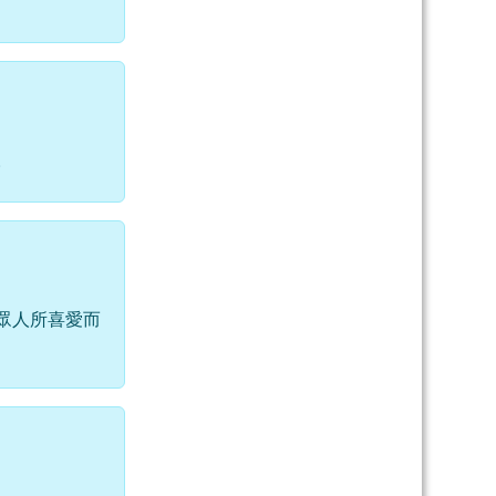
。
眾人所喜愛而