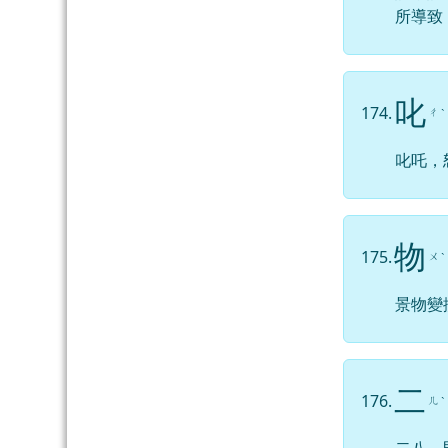
所導致
叱
174.
ㄔ
ˋ
叱吒，
物
175.
ㄨ
ˋ
景物變
二
176.
ㄦ
ˋ