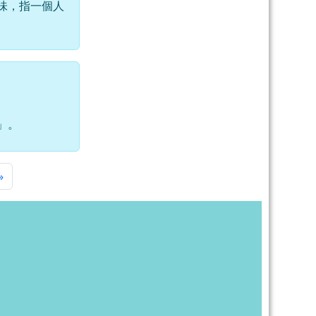
味，指一個人
」。
一頁
最後頁
»