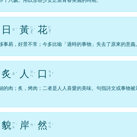
即十六歲。用以形容少女正當青春美麗的時期。
日
黃
花
ㄏ
ㄏ
ㄖ
ˋ
ㄨ
ˊ
ㄨ
ㄤ
ㄚ
移事易，好景不常；今多比喻「過時的事物」失去了原來的意義
炙
人
口
ㄖ
ㄎ
ㄓ
ˋ
ˊ
ˇ
ㄣ
ㄡ
細的肉；炙，烤肉；二者是人人喜愛的美味。句指詩文或事物被
貌
岸
然
ㄇ
ㄖ
ㄢ
ˋ
ˋ
ˊ
ㄠ
ㄢ