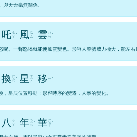
，與天命毫無關係。
吒
風
雲
ㄓ
ㄈ
ㄩ
ˋ
ˊ
ㄚ
ㄥ
ㄣ
怒喝。一聲怒喝就能使風雲變色。形容人聲勢威力極大，能左右
換
星
移
ㄏ
ㄒ
ㄧ
ㄨ
ˋ
ㄧ
ˊ
ㄢ
ㄥ
換，星辰位置移動；形容時序的變遷，人事的變化。
八
年
華
ㄋ
ㄏ
ㄅ
ㄧ
ˊ
ㄨ
ˊ
ㄚ
ㄢ
ㄚ