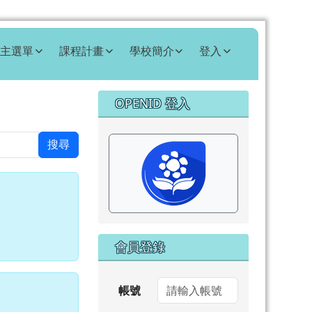
主選單
課程計畫
學校簡介
登入
右邊區域內容
OPENID 登入
⏸
搜尋
會員登錄
帳號