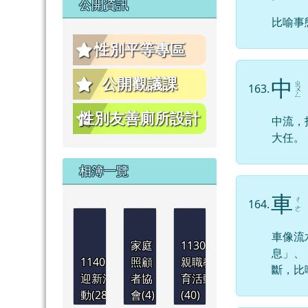
公開資訊
比喻事
性別平等專區
公開觀議課
中
ㄓ
163.
ㄨ
ㄥ
性別友善廁所設計
中流，
大任。
相簿一覽
車
ㄔ
164.
ㄜ
車像流
家庭
1130921
息」、
1140901
照顧
親職教
斷，比
迎新活
者協
育活動
動(28)
會(4)
(40)
1130830
1130830
1130830