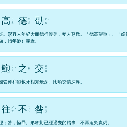
高
德
劭
ㄍ
ㄉ
ㄕ
ˊ
ˋ
ㄠ
ㄜ
ㄠ
好。形容人年紀大而德行優美，受人尊敬。「德高望重」、「齒
齒，指年齡）義近。
鮑
之
交
ㄐ
ㄅ
ㄓ
ˋ
ㄧ
ㄠ
ㄠ
國管仲和鮑叔牙相知最深。比喻交情深厚。
往
不
咎
ㄐ
ㄨ
ㄅ
ˇ
ˋ
ㄧ
ˋ
ㄤ
ㄨ
ㄡ
經；咎，怪罪。形容對已經過去的錯事，不再追究責備。