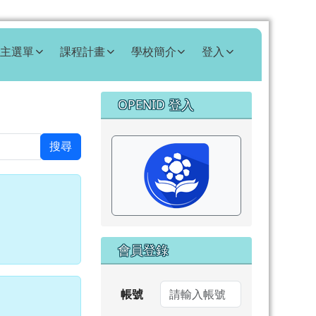
主選單
課程計畫
學校簡介
登入
右邊區域內容
OPENID 登入
⏸
搜尋
會員登錄
帳號