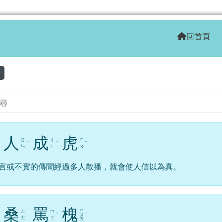
學全球資訊網
回首頁
區域
人
成
虎
ㄖ
ㄔ
ㄏ
ˊ
ˊ
ˇ
ㄣ
ㄥ
ㄨ
言或不實的傳聞經過多人散播，就會使人信以為真。
桑
罵
槐
ㄏ
ㄙ
ㄇ
ˋ
ㄨ
ˊ
ㄤ
ㄚ
ㄞ