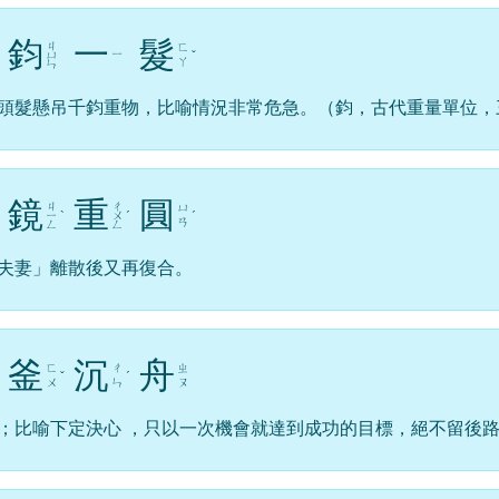
鈞
一
髮
ㄐ
ㄈ
ㄧ
ㄩ
ˇ
ㄚ
ㄣ
頭髮懸吊千鈞重物，比喻情況非常危急。（鈞，古代重量單位，
鏡
重
圓
ㄐ
ㄔ
ㄩ
ㄧ
ˋ
ㄨ
ˊ
ˊ
ㄢ
ㄥ
ㄥ
夫妻」離散後又再復合。
釜
沉
舟
ㄈ
ㄔ
ㄓ
ˇ
ˊ
ㄨ
ㄣ
ㄡ
；比喻下定決心 ，只以一次機會就達到成功的目標，絕不留後