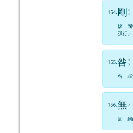
剛
ㄍ
154.
ㄤ
愎，固
孤行」
咎
ㄐ
155.
ㄧ
ˋ
ㄡ
咎，罪
無
156.
ㄨ
ˊ
屆，到