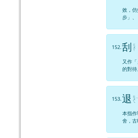
效，仿
步」、
刮
ㄍ
152.
ㄨ
ㄚ
又作「
的對待
退
ㄊ
153.
ㄨ
ˋ
ㄟ
本指作
舍，古