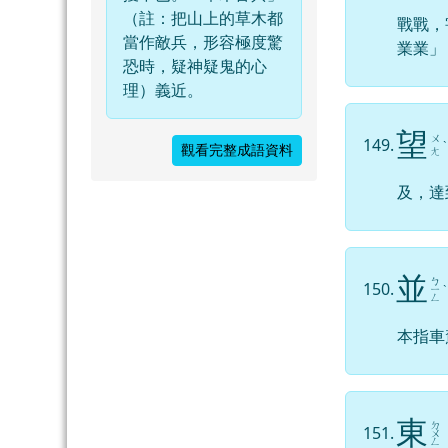
（註：把山上的草木都
戰戰，
當作敵兵，形容極度驚
業業」
恐時，疑神疑鬼的心
理）義近。
望
ㄨ
149.
ˋ
觀看完整成語資料
ㄤ
及，達
並
ㄅ
150.
ㄧ
ˋ
ㄥ
本指車
東
ㄉ
151.
ㄨ
ㄥ