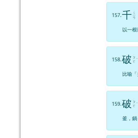
千
ㄑ
157.
ㄧ
ㄢ
以一根
破
ㄆ
158.
ˋ
ㄛ
比喻「
破
ㄆ
159.
ˋ
ㄛ
釜，鍋