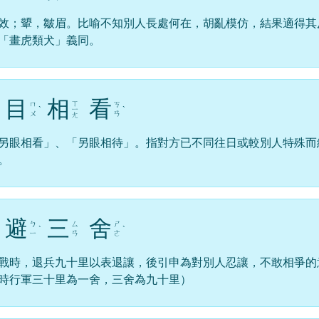
效；顰，皺眉。比喻不知別人長處何在，胡亂模仿，結果適得其
「畫虎類犬」義同。
目
相
看
ㄒ
ㄇ
ㄎ
ˋ
ㄧ
ˋ
ㄨ
ㄢ
ㄤ
另眼相看」、「另眼相待」。指對方已不同往日或較別人特殊而
。
避
三
舍
ㄅ
ㄙ
ㄕ
ˋ
ˋ
ㄧ
ㄢ
ㄜ
戰時，退兵九十里以表退讓，後引申為對別人忍讓，不敢相爭的
時行軍三十里為一舍，三舍為九十里）