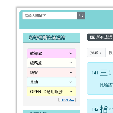
花蓮縣壽豐鄉月眉國民小
跳至主內容區
search
頁尾區域
主內容
左邊區域內容
好站推薦快速連結
所有成語
搜尋：
三
ㄙ
141.
ㄢ
比喻謠
[
more...
]
指
142.
ㄓ
ˇ