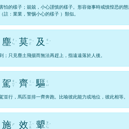
害怕的樣子；兢兢，小心謹慎的樣子。形容做事時戒慎惶恐的態
（註：業業，警惕小心的樣子 ）類似。
塵
莫
及
ㄔ
ㄇ
ㄐ
ˊ
ˋ
ˊ
ㄣ
ㄛ
ㄧ
到；只見塵土飛揚而無法再趕上，指遠遠落於人後。
駕
齊
驅
ㄐ
ㄑ
ㄑ
ㄧ
ˋ
ˊ
ㄧ
ㄩ
ㄚ
駕並行，馬匹並排一齊奔跑。比喻彼此能力或地位，彼此相等。
施
效
顰
ㄒ
ㄆ
ㄕ
ㄧ
ˋ
ㄧ
ˊ
ㄠ
ㄣ