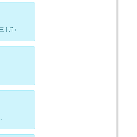
三十斤）
路。