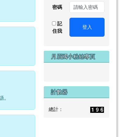
密碼
記
登入
住我
月眉國小粉絲專頁
計數器
語。
總計：