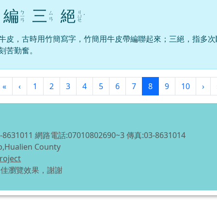
編
三
絕
ㄅ
ㄐ
ㄙ
ㄧ
ㄩ
ˊ
ㄢ
ㄢ
ㄝ
牛皮，古時用竹簡寫字，竹簡用牛皮帶編聯起來；三絕，指多次
刻苦勤奮。
第一頁
上一頁
(目前頁次)
下
«
‹
1
2
3
4
5
6
7
8
9
10
›
1011 網路電話:07010802690~3 傳真:03-8631014
p,Hualien County
roject
得最佳瀏覽效果，謝謝