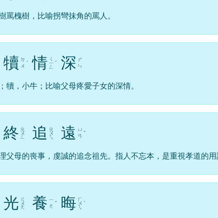
樹罵槐樹，比喻拐彎抹角的罵人。
犢
情
深
ㄑ
ㄉ
ㄕ
ˊ
ㄧ
ˊ
ㄨ
ㄣ
ㄥ
；犢，小牛；比喻父母疼愛子女的深情。
終
追
遠
ㄓ
ㄓ
ㄩ
ㄨ
ㄨ
ˇ
ㄢ
ㄥ
ㄟ
理父母的喪事，虔誠的追念祖先。指人不忘本，是重視孝道的用
光
養
晦
ㄍ
ㄏ
ㄧ
ㄨ
ˇ
ㄨ
ˋ
ㄤ
ㄤ
ㄟ