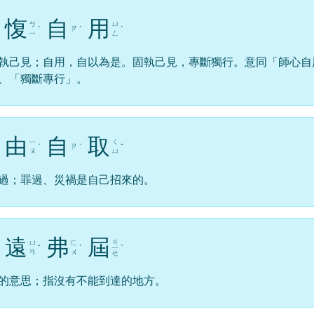
愎
自
用
ㄅ
ㄩ
ㄗ
ˋ
ˋ
ˋ
ㄧ
ㄥ
執己見；自用，自以為是。固執己見，專斷獨行。意同「師心自
、「獨斷專行」。
由
自
取
ㄧ
ㄑ
ㄗ
ˊ
ˋ
ˇ
ㄡ
ㄩ
過；罪過、災禍是自己招來的。
遠
弗
屆
ㄐ
ㄩ
ㄈ
ˇ
ˊ
ㄧ
ˋ
ㄢ
ㄨ
ㄝ
的意思；指沒有不能到達的地方。