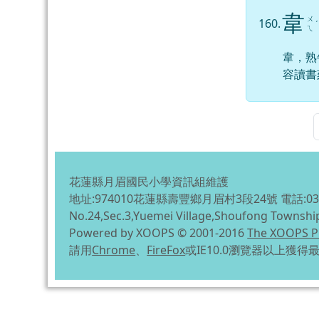
韋
ㄨ
160.
ˊ
ㄟ
韋，熟
容讀書
花蓮縣月眉國民小學資訊組維護
地址:974010花蓮縣壽豐鄉月眉村3段24號 電話:03-863
No.24,Sec.3,Yuemei Village,Shoufong Townshi
Powered by XOOPS © 2001-2016
The XOOPS P
請用
Chrome
、
FireFox
或IE10.0瀏覽器以上獲