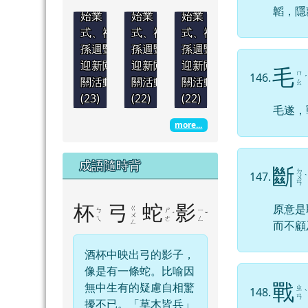
韜，隱
始業
始業
始業
式、祖
式、祖
式、祖
孫週暨
孫週暨
孫週暨
迎新闖
迎新闖
迎新闖
毛
ㄇ
146.
ˊ
關活動
關活動
關活動
ㄠ
(23)
(22)
(22)
毛遂，
more...
成語隨時背
斷
ㄉ
147.
ㄨ
ˋ
ㄢ
原意是
杯
弓
蛇
影
ㄍ
ㄅ
ㄕ
ㄧ
ˊ
ˇ
ㄨ
ㄟ
ㄜ
ㄥ
而不顧
ㄥ
酒杯中映出弓的影子，
像是有一條蛇。比喻因
戰
無中生有的疑慮自相驚
ㄓ
148.
ˋ
ㄢ
擾不已。「草木皆兵」