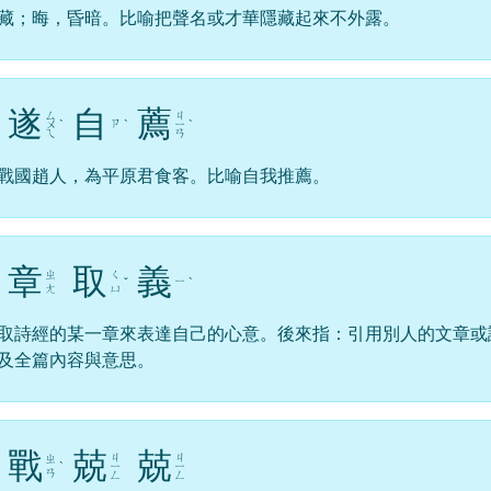
藏；晦，昏暗。比喻把聲名或才華隱藏起來不外露。
遂
自
薦
ㄙ
ㄐ
ㄗ
ㄨ
ˋ
ˋ
ㄧ
ˋ
ㄟ
ㄢ
戰國趙人，為平原君食客。比喻自我推薦。
章
取
義
ㄓ
ㄑ
ㄧ
ˇ
ˋ
ㄤ
ㄩ
取詩經的某一章來表達自己的心意。後來指：引用別人的文章或
及全篇內容與意思。
戰
兢
兢
ㄐ
ㄐ
ㄓ
ˋ
ㄧ
ㄧ
ㄢ
ㄥ
ㄥ