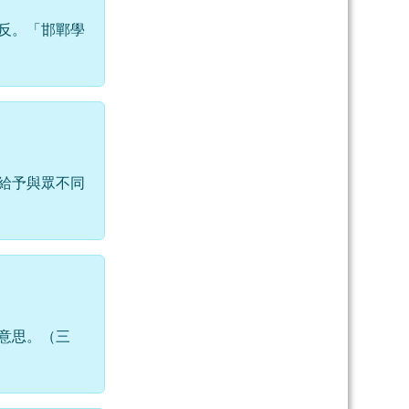
反。「邯鄲學
給予與眾不同
意思。（三