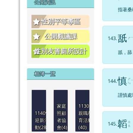
公開資訊
指著桑
性別平等專區
公開觀議課
舐
143.
ㄕ
ˋ
性別友善廁所設計
舐，舔
相簿一覽
慎
ㄕ
144.
ˋ
ㄣ
謹慎處
家庭
1130921
1140901
照顧
親職教
迎新活
者協
育活動
韜
ㄊ
145.
ㄠ
動(28)
會(4)
(40)
1130830
1130830
1130830