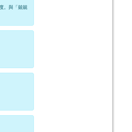
度。與「兢兢