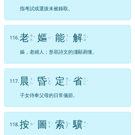
指考試或選拔未被錄取。
老
嫗
能
解
ㄐ
ㄌ
ㄋ
116.
ㄩ
ˇ
ˋ
ˊ
ㄧ
ˇ
ㄠ
ㄥ
ㄝ
嫗，老婦人；形容詩文的淺顯易懂。
晨
昏
定
省
ㄏ
ㄉ
ㄒ
ㄔ
117.
ˊ
ㄨ
ㄧ
ˋ
ㄧ
ˇ
ㄣ
ㄣ
ㄥ
ㄥ
子女侍奉父母的日常儀節。
按
圖
索
驥
ㄙ
ㄊ
ㄐ
118.
ㄢ
ˋ
ˊ
ㄨ
ˇ
ˋ
ㄨ
ㄧ
ㄛ