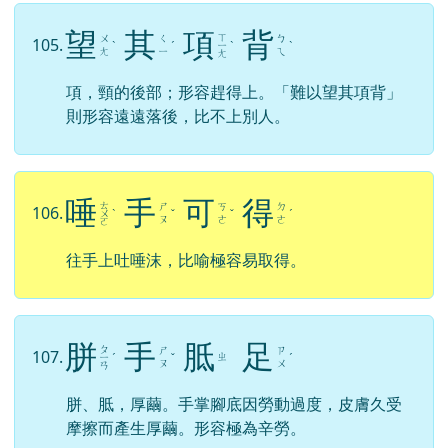
望
其
項
背
ㄒ
ㄨ
ㄑ
ㄅ
105.
ˋ
ˊ
ㄧ
ˋ
ˋ
ㄤ
ㄧ
ㄟ
ㄤ
項，頸的後部；形容趕得上。「難以望其項背」
則形容遠遠落後，比不上別人。
唾
手
可
得
ㄊ
ㄕ
ㄎ
ㄉ
106.
ㄨ
ˋ
ˇ
ˇ
ˊ
ㄡ
ㄜ
ㄜ
ㄛ
往手上吐唾沫，比喻極容易取得。
胼
手
胝
足
ㄆ
ㄕ
ㄗ
107.
ㄓ
ㄧ
ˊ
ˇ
ˊ
ㄡ
ㄨ
ㄢ
胼、胝，厚繭。手掌腳底因勞動過度，皮膚久受
摩擦而產生厚繭。形容極為辛勞。