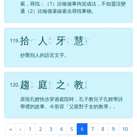
索，尋找；（1）比喻做事拘泥成法，不知靈活變
通（2）比喻循著線索去尋找事物。
拾
人
牙
慧
ㄏ
ㄖ
ㄧ
119.
ㄕ
ˊ
ˊ
ˊ
ㄨ
ˋ
ㄣ
ㄚ
ㄟ
抄襲別人的語言文字。
趨
庭
之
教
ㄊ
ㄐ
ㄑ
120.
ㄓ
ㄧ
ˊ
ㄧ
ㄩ
ㄥ
ㄠ
原指孔鯉快步穿過庭院時，孔子教兒子孔鯉學詩
學禮的故事。今形容「父親對子女的教導」。
第一頁
上一頁
(目前頁次)
«
‹
1
2
3
4
5
6
7
8
9
10