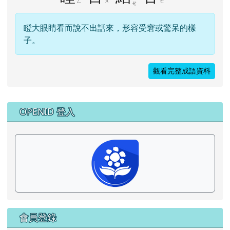
ㄥ
ㄨ
ㄜ
ㄝ
瞪大眼睛看而說不出話來，形容受窘或驚呆的樣
子。
觀看完整成語資料
右邊區域內容
OPENID 登入
會員登錄