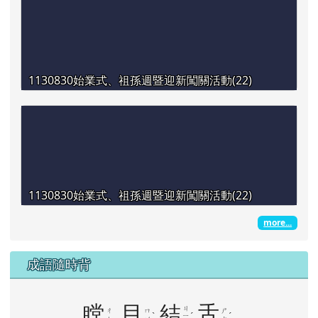
1130830始業式、祖孫週暨迎新闖關活動(22)
1130830始業式、祖孫週暨迎新闖關活動(22)
more...
成語隨時背
瞠
目
結
舌
ㄐ
ㄔ
ㄇ
ㄕ
ˋ
ˊ
ˊ
ㄧ