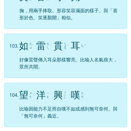
掬，用兩手捧取。形容笑容滿面的樣子。與「喜
形於色、笑逐顏開」相似。
如
雷
貫
耳
ㄍ
ㄖ
ㄌ
103.
ㄦ
ˊ
ˊ
ㄨ
ˋ
ˇ
ㄨ
ㄟ
ㄢ
好像雷聲傳入耳朵那樣響亮。比喻人名氣很大，
眾所共聞。
望
洋
興
嘆
ㄒ
ㄨ
ㄧ
ㄊ
104.
ˋ
ˊ
ㄧ
ˋ
ㄤ
ㄤ
ㄢ
ㄥ
比喻因能力不足而自嘆不如或感到無可奈何。與
「無可奈何」義近。