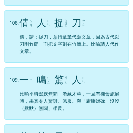
倩
人
捉
刀
ㄑ
ㄓ
ㄖ
ㄉ
108.
ㄧ
ˋ
ˊ
ㄨ
ㄣ
ㄠ
ㄢ
ㄛ
倩，請；捉刀，意指拿筆代寫文章，因為古代以
刀削竹簡，而把文字刻在竹簡上。比喻請人代作
文章。
一
鳴
驚
人
ㄇ
ㄐ
ㄖ
109.
ㄧ
ㄧ
ˊ
ㄧ
ˊ
ㄣ
ㄥ
ㄥ
比喻平時默默無聞，潛藏才華，一旦有機會施展
時，果真令人驚訝、佩服。與「庸庸碌碌、沒沒
（默默）無聞」相反。