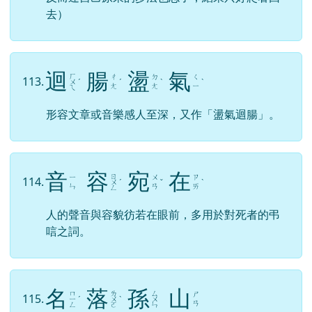
去）
迴
腸
盪
氣
ㄏ
ㄔ
ㄉ
ㄑ
113.
ㄨ
ˊ
ˊ
ˋ
ˋ
ㄤ
ㄤ
ㄧ
ㄟ
形容文章或音樂感人至深，又作「盪氣迴腸」。
音
容
宛
在
ㄖ
ㄧ
ㄨ
ㄗ
114.
ㄨ
ˊ
ˇ
ˋ
ㄣ
ㄢ
ㄞ
ㄥ
人的聲音與容貌彷若在眼前，多用於對死者的弔
唁之詞。
名
落
孫
山
ㄇ
ㄌ
ㄙ
ㄕ
115.
ㄧ
ˊ
ㄨ
ˋ
ㄨ
ㄢ
ㄥ
ㄛ
ㄣ