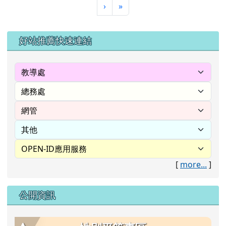
下一頁
最後頁
›
»
左邊區域內容
好站推薦快速連結
[
more...
]
公開資訊