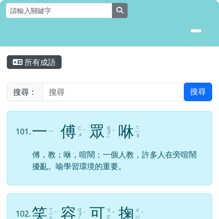
花蓮縣壽豐鄉月眉國民小學全球資
跳至主內容區
search
頁尾區域
主內容區域
所有成語
⏸
搜尋：
搜尋
一
傅
眾
咻
ㄓ
ㄒ
ㄈ
101.
ㄧ
ˋ
ㄨ
ˋ
ㄧ
ㄨ
ㄥ
ㄡ
傅，教；咻，喧鬧；一個人教，許多人在旁喧鬧
擾亂。喻學習環境的重要。
笑
容
可
掬
ㄒ
ㄖ
ㄎ
ㄐ
102.
ㄧ
ˋ
ㄨ
ˊ
ˇ
ˊ
ㄜ
ㄩ
ㄠ
ㄥ