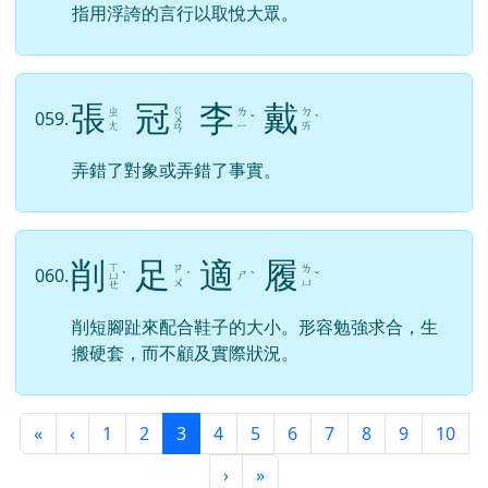
指用浮誇的言行以取悅大眾。
張
冠
李
戴
ㄍ
ㄓ
ㄌ
ㄉ
059.
ㄨ
ˇ
ˋ
ㄤ
ㄧ
ㄞ
ㄢ
弄錯了對象或弄錯了事實。
削
足
適
履
ㄒ
ㄗ
ㄌ
060.
ㄕ
ㄩ
ˋ
ˊ
ˋ
ˇ
ㄨ
ㄩ
ㄝ
削短腳趾來配合鞋子的大小。形容勉強求合，生
搬硬套，而不顧及實際狀況。
第一頁
上一頁
(目前頁次)
«
‹
1
2
3
4
5
6
7
8
9
10
下一頁
最後頁
›
»