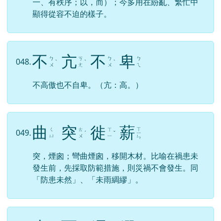
一、有秩序；以，而）；今多用在紛亂、繁忙中
顯得從容不迫的樣子。
不
亢
不
卑
ㄅ
ㄎ
ㄅ
ㄅ
048.
ˋ
ˋ
ˋ
ㄨ
ㄤ
ㄨ
ㄟ
不高傲也不自卑。（亢：高。）
曲
突
徙
薪
ㄒ
ㄑ
ㄊ
ㄒ
049.
ˊ
ˇ
ㄧ
ㄩ
ㄨ
ㄧ
ㄣ
突，煙囪；彎曲煙囪，移開木材。比喻在禍患未
發生前，先採取防範措施，則災禍不會發生。同
「防患未然」、「未雨綢繆」。