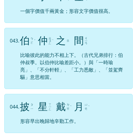
一個字價值千兩黃金；形容文字價值很高。
伯
仲
之
間
ㄓ
ㄐ
ㄅ
043.
ㄓ
ˊ
ㄨ
ˋ
ㄧ
ㄛ
ㄥ
ㄢ
比喻彼此的能力不相上下。（古代兄弟排行：伯
仲叔季。以伯仲比喻差距小。）與「一時瑜
亮」、「不分軒輊」、「工力悉敵」、「並駕齊
驅」意思相當。
披
星
戴
月
ㄒ
ㄆ
ㄉ
ㄩ
044.
ㄧ
ˋ
ˋ
ㄧ
ㄞ
ㄝ
ㄥ
形容早出晚歸地辛勤工作。