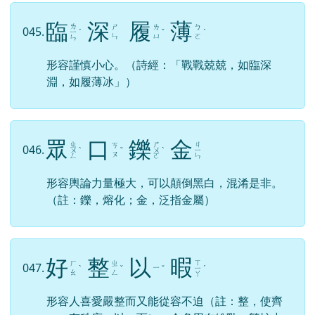
臨
深
履
薄
ㄌ
ㄕ
ㄌ
ㄅ
045.
ㄧ
ˊ
ˇ
ˊ
ㄣ
ㄩ
ㄛ
ㄣ
形容謹慎小心。（詩經：「戰戰兢兢，如臨深
淵，如履薄冰」）
眾
口
鑠
金
ㄓ
ㄕ
ㄐ
ㄎ
046.
ㄨ
ˋ
ˇ
ㄨ
ˋ
ㄧ
ㄡ
ㄥ
ㄛ
ㄣ
形容輿論力量極大，可以顛倒黑白，混淆是非。
（註：鑠，熔化；金，泛指金屬）
好
整
以
暇
ㄒ
ㄏ
ㄓ
047.
ㄧ
ˋ
ˇ
ˇ
ㄧ
ˊ
ㄠ
ㄥ
ㄚ
形容人喜愛嚴整而又能從容不迫（註：整，使齊