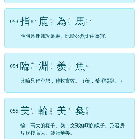
指
鹿
為
馬
ㄌ
ㄨ
ㄇ
053.
ㄓ
ˇ
ˋ
ˊ
ˇ
ㄨ
ㄟ
ㄚ
明明是鹿卻說是馬。比喻公然歪曲事實。
臨
淵
羨
魚
ㄌ
ㄒ
ㄩ
054.
ㄩ
ㄧ
ˊ
ㄧ
ˋ
ˊ
ㄢ
ㄣ
ㄢ
比喻只作空想，難收實效。（羨，希望得到。）
美
輪
美
奐
ㄌ
ㄏ
ㄇ
ㄇ
055.
ˇ
ㄨ
ˊ
ˇ
ㄨ
ˋ
ㄟ
ㄟ
ㄣ
ㄢ
輪：高大的樣子。奐：文彩鮮明的樣子。形容房
屋規模高大、裝飾華美。