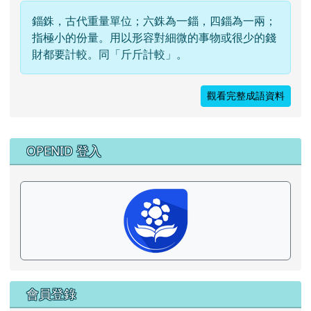
錙銖，古代重量單位；六銖為一錙，四錙為一兩；
指極小的份量。用以形容對細微的事物或很少的錢
財都要計較。同「斤斤計較」。
觀看完整成語資料
右邊區域內容
OPENID 登入
會員登錄