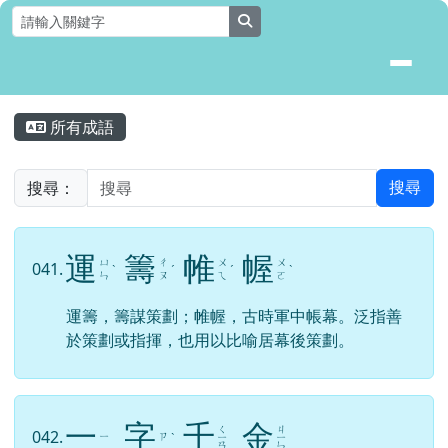
花蓮縣壽豐鄉月眉國民小學全球資
跳至主內容區
search
頁尾區域
主內容區域
所有成語
⏸
搜尋：
搜尋
運
籌
帷
幄
ㄩ
ㄔ
ㄨ
ㄨ
041.
ˋ
ˊ
ˊ
ˋ
ㄣ
ㄡ
ㄟ
ㄛ
運籌，籌謀策劃；帷幄，古時軍中帳幕。泛指善
於策劃或指揮，也用以比喻居幕後策劃。
一
字
千
金
ㄑ
ㄐ
042.
ㄧ
ㄗ
ˋ
ㄧ
ㄧ
ㄢ
ㄣ