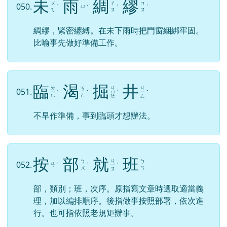
未
雨
綢
繆
ㄨ
ㄔ
ㄇ
050.
ㄩ
ˋ
ˇ
ˊ
ˊ
ㄟ
ㄡ
ㄡ
綢繆，緊密纏縛。在未下雨時把門窗綑綁牢固。
比喻事先做好準備工作。
臨
渴
掘
井
ㄌ
ㄐ
ㄐ
ㄎ
051.
ㄧ
ˊ
ˇ
ㄩ
ˊ
ㄧ
ˇ
ㄜ
ㄣ
ㄝ
ㄥ
不早作準備，事到臨頭才想辦法。
按
部
就
班
ㄐ
ㄅ
ㄅ
052.
ㄢ
ˋ
ˋ
ㄧ
ˋ
ㄨ
ㄢ
ㄡ
部，類別；班，次序。原指寫文章時選取適當義
理，加以編排順序。後指做事按照部署，依次進
行。也可指依照老規矩辦事。