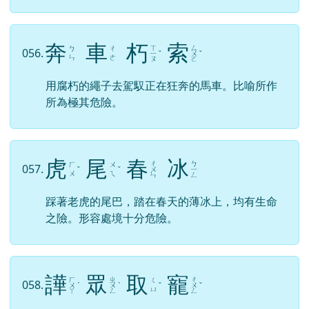
奔
車
朽
索
ㄒ
ㄙ
ㄅ
ㄔ
056.
ㄧ
ˇ
ㄨ
ˇ
ㄣ
ㄜ
ㄡ
ㄛ
用腐朽的繩子去駕馭正在狂奔的馬車。比喻所作
所為極其危險。
虎
尾
春
冰
ㄔ
ㄅ
ㄏ
ㄨ
057.
ˇ
ˇ
ㄨ
ㄧ
ㄨ
ㄟ
ㄣ
ㄥ
踩著老虎的尾巴，踏在春天的薄冰上，均有生命
之險。形容處境十分危險。
譁
眾
取
寵
ㄏ
ㄓ
ㄔ
ㄑ
058.
ㄨ
ˊ
ㄨ
ˋ
ˇ
ㄨ
ˇ
ㄩ
ㄚ
ㄥ
ㄥ