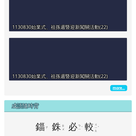
1130830始業式、祖孫週暨迎新闖關活動(22)
1130830始業式、祖孫週暨迎新闖關活動(22)
more...
成語隨時背
錙
銖
必
較
ㄐ
ㄓ
ㄅ
ㄗ
ˋ
ˋ
ㄧ
ㄨ
ㄧ
ㄠ