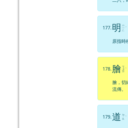
二八，
明
ㄇ
177.
ㄧ
ˊ
ㄥ
原指時
膾
ㄎ
178.
ㄨ
ˋ
ㄞ
膾，切
流傳。
道
ㄉ
179.
ˋ
ㄠ