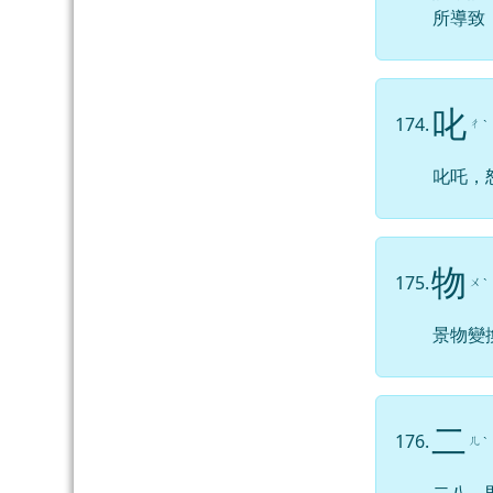
所導致
叱
174.
ㄔ
ˋ
叱吒，
物
175.
ㄨ
ˋ
景物變
二
176.
ㄦ
ˋ