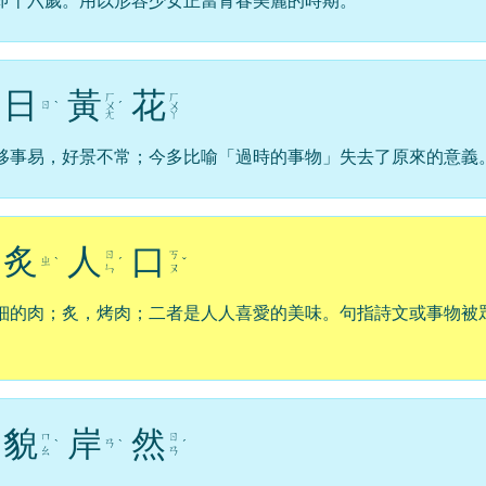
即十六歲。用以形容少女正當青春美麗的時期。
日
黃
花
ㄏ
ㄏ
ㄖ
ˋ
ㄨ
ˊ
ㄨ
ㄤ
ㄚ
移事易，好景不常；今多比喻「過時的事物」失去了原來的意義
炙
人
口
ㄖ
ㄎ
ㄓ
ˋ
ˊ
ˇ
ㄣ
ㄡ
細的肉；炙，烤肉；二者是人人喜愛的美味。句指詩文或事物被
貌
岸
然
ㄇ
ㄖ
ㄢ
ˋ
ˋ
ˊ
ㄠ
ㄢ