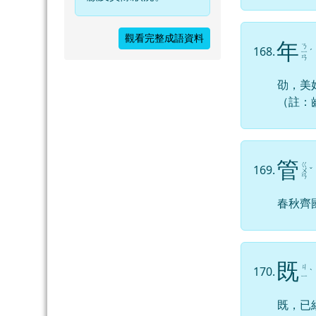
觀看完整成語資料
年
ㄋ
168.
ㄧ
ˊ
ㄢ
劭，美
（註：
管
ㄍ
169.
ㄨ
ˇ
ㄢ
春秋齊
既
ㄐ
170.
ˋ
ㄧ
既，已