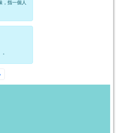
味，指一個人
」。
一頁
最後頁
»