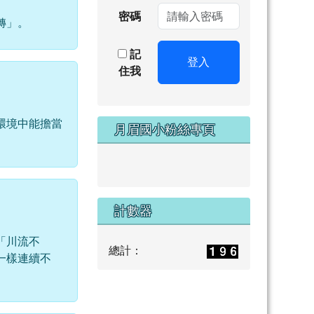
密碼
轉」。
記
登入
住我
環境中能擔當
月眉國小粉絲專頁
計數器
「川流不
總計：
一樣連續不