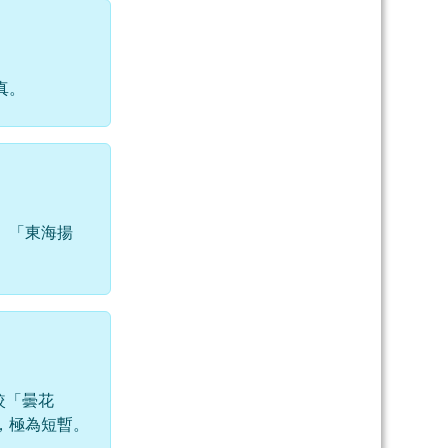
真。
、「東海揚
較「曇花
，極為短暫。