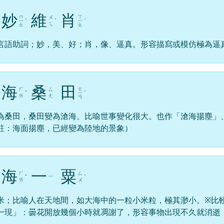
妙
維
肖
ㄇ
ㄒ
ㄨ
ㄧ
ˋ
ˊ
ㄧ
ˋ
ㄟ
ㄠ
ㄠ
言語助詞；妙，美、好；肖，像、逼真。形容描寫或模仿極為逼
海
桑
田
ㄊ
ㄏ
ㄙ
ˇ
ㄧ
ˊ
ㄞ
ㄤ
ㄢ
為桑田，桑田變為滄海。比喻世事變化很大。也作「滄海揚塵」
註：海面揚塵，已經變為陸地的景象）
海
一
粟
ㄏ
ㄙ
ㄧ
ˇ
ˋ
ㄞ
ㄨ
米；比喻人在天地間，如大海中的一粒小米粒，極其渺小。※比
一現」：曇花開放幾個小時就凋謝了，形容事物出現不久就消逝