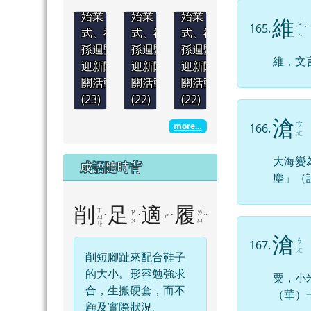
始業
始業
始業
維
ㄨ
165.
ˊ
式、祖
式、祖
式、祖
ㄟ
孫週暨
孫週暨
孫週暨
維，文
迎新闖
迎新闖
迎新闖
關活動
關活動
關活動
(23)
(22)
(22)
滄
ㄘ
more...
166.
ㄤ
大海變
成語隨時背
塵」（
削
足
適
履
ㄒ
ㄗ
ㄌ
ˋ
ˊ
ㄕ
ˋ
ˇ
ㄩ
ㄨ
ㄩ
ㄝ
滄
ㄘ
167.
ㄤ
削短腳趾來配合鞋子
的大小。形容勉強求
粟，小
合，生搬硬套，而不
（華）
顧及實際狀況。