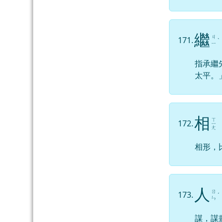
繼
ㄐ
171.
ˋ
ㄧ
指承繼
太平。
相
ㄒ
172.
ㄧ
ㄤ
相形，
人
ㄖ
173.
ˊ
ㄣ
謀，謀