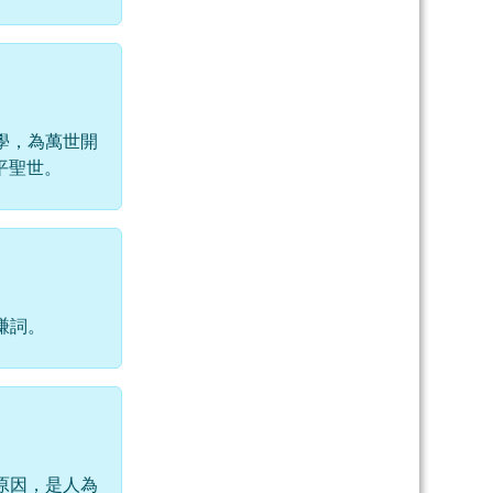
學，為萬世開
平聖世。
謙詞。
原因，是人為