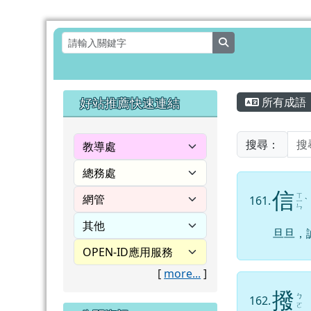
花蓮縣壽豐鄉月眉國民小
跳至主內容區
search
頁尾區域
主內容
左邊區域內容
好站推薦快速連結
所有成語
搜尋：
信
ㄒ
161.
ㄧ
ˋ
ㄣ
旦旦，
[
more...
]
撥
ㄅ
162.
ㄛ