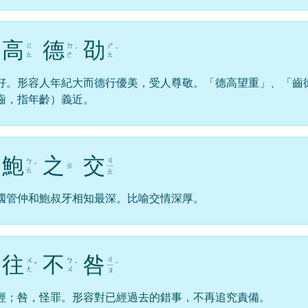
高
德
劭
ㄍ
ㄉ
ㄕ
ˊ
ˋ
ㄠ
ㄜ
ㄠ
好。形容人年紀大而德行優美，受人尊敬。「德高望重」、「齒
齒，指年齡）義近。
鮑
之
交
ㄐ
ㄅ
ㄓ
ˋ
ㄧ
ㄠ
ㄠ
國管仲和鮑叔牙相知最深。比喻交情深厚。
往
不
咎
ㄐ
ㄨ
ㄅ
ˇ
ˋ
ㄧ
ˋ
ㄤ
ㄨ
ㄡ
經；咎，怪罪。形容對已經過去的錯事，不再追究責備。