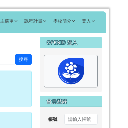
主選單
課程計畫
學校簡介
登入
右邊區域內容
OPENID 登入
⏸
搜尋
會員登錄
帳號