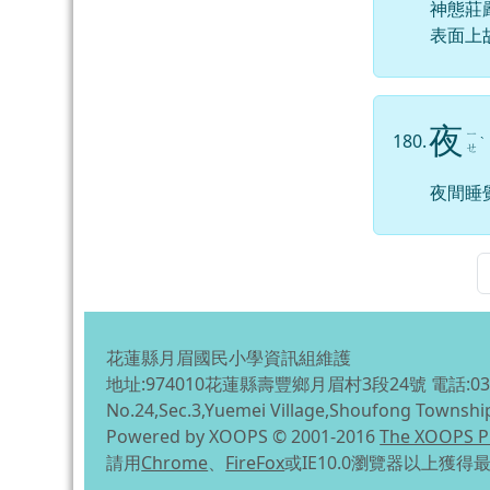
神態莊
表面上
夜
ㄧ
180.
ˋ
ㄝ
夜間睡
花蓮縣月眉國民小學資訊組維護
地址:974010花蓮縣壽豐鄉月眉村3段24號 電話:03-863
No.24,Sec.3,Yuemei Village,Shoufong Townshi
Powered by XOOPS © 2001-2016
The XOOPS P
請用
Chrome
、
FireFox
或IE10.0瀏覽器以上獲