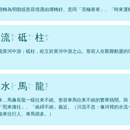
態轉為明朗或形容境遇由壞轉好。意同「否極泰來」、「時來運
流
砥
柱
ㄌ
ㄉ
ㄓ
ㄧ
ˊ
ˇ
ˋ
ㄧ
ㄨ
ㄡ
指黃河中游；砥柱，屹立於黃河中游之山。形容人在艱難動盪的
水
馬
龍
ㄕ
ㄌ
ㄇ
ㄨ
ˇ
ˇ
ㄨ
ˊ
ㄚ
ㄟ
ㄥ
水，馬像長龍一樣往來不絕。形容車馬往來不絕的繁華熱鬧。與
「熙來攘往」、「絡繹不絕」義近。（川流不息：像河裡的水流
喻來往行人、車馬很多。）