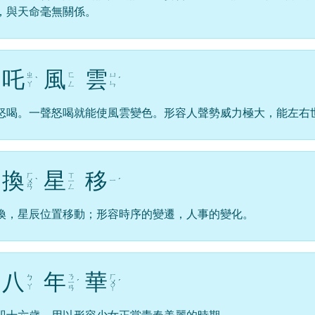
，與天命毫無關係。
吒
風
雲
ㄓ
ㄈ
ㄩ
ˋ
ˊ
ㄚ
ㄥ
ㄣ
怒喝。一聲怒喝就能使風雲變色。形容人聲勢威力極大，能左右
換
星
移
ㄏ
ㄒ
ㄧ
ㄨ
ˋ
ㄧ
ˊ
ㄢ
ㄥ
換，星辰位置移動；形容時序的變遷，人事的變化。
八
年
華
ㄋ
ㄏ
ㄅ
ㄧ
ˊ
ㄨ
ˊ
ㄚ
ㄢ
ㄚ