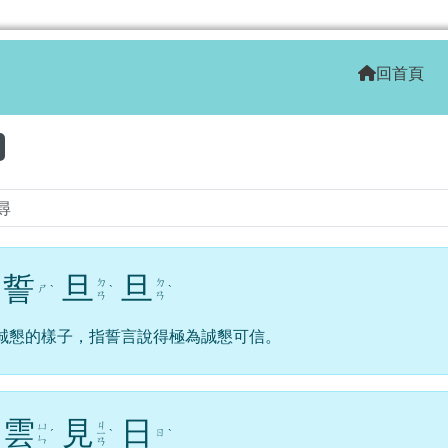
學全球資訊網
回首頁
區域
誓
旦
旦
ㄉ
ㄉ
ㄕ
ˋ
ˋ
ˋ
ㄢ
ㄢ
誠懇的樣子，指誓言說得極為誠懇可信。
雲
見
日
ㄐ
ㄩ
ㄖ
ˊ
ㄧ
ˋ
ˋ
ㄣ
ㄢ