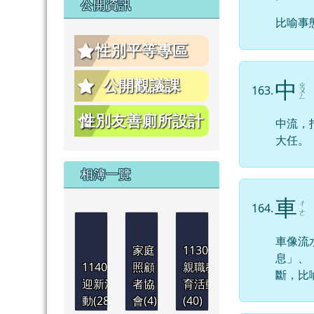
公開資訊
比喻事
性別平等專區
公開觀議課
中
ㄓ
163.
ㄨ
ㄥ
性別友善廁所設計
中流，
大任。
相簿一覽
車
ㄔ
164.
ㄜ
車像流
家庭
1130921
息」、
1140901
照顧
親職教
斷，比
迎新活
者協
育活動
動(28)
會(4)
(40)
1130830
1130830
1130830