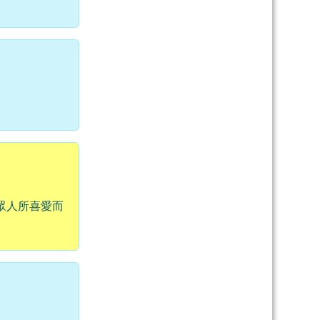
。
眾人所喜愛而