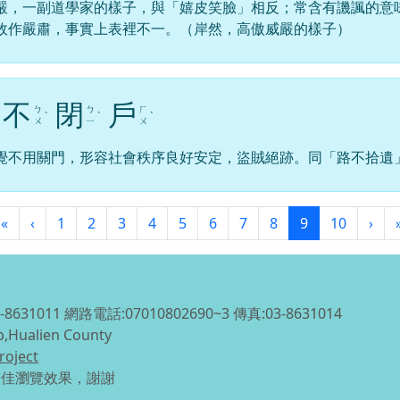
嚴，一副道學家的樣子，與「嬉皮笑臉」相反；常含有譏諷的意
故作嚴肅，事實上表裡不一。（岸然，高傲威嚴的樣子）
不
閉
戶
ㄅ
ㄅ
ㄏ
ˋ
ˋ
ˋ
ㄨ
ㄧ
ㄨ
覺不用關門，形容社會秩序良好安定，盜賊絕跡。同「路不拾遺
第一頁
上一頁
(目前頁次)
下
«
‹
1
2
3
4
5
6
7
8
9
10
›
1011 網路電話:07010802690~3 傳真:03-8631014
p,Hualien County
roject
得最佳瀏覽效果，謝謝