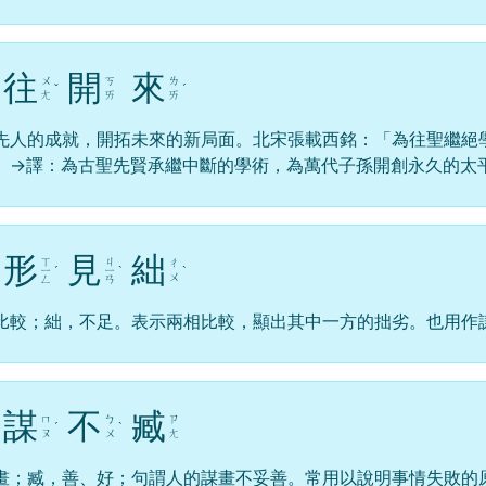
往
開
來
ㄨ
ㄎ
ㄌ
ˇ
ˊ
ㄤ
ㄞ
ㄞ
先人的成就，開拓未來的新局面。北宋張載西銘：「為往聖繼絕
」→譯：為古聖先賢承繼中斷的學術，為萬代子孫開創永久的太
形
見
絀
ㄒ
ㄐ
ㄔ
ㄧ
ˊ
ㄧ
ˋ
ˋ
ㄨ
ㄥ
ㄢ
比較；絀，不足。表示兩相比較，顯出其中一方的拙劣。也用作
謀
不
臧
ㄇ
ㄅ
ㄗ
ˊ
ˋ
ㄡ
ㄨ
ㄤ
畫；臧，善、好；句謂人的謀畫不妥善。常用以說明事情失敗的